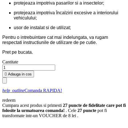
protejeaza impotriva pasarilor si a insectelor;
protejeaza impotriva încalzirii excesive a interiorului
vehiculului;
usor de instalat si de utilizat;
Pentru o intrebuintare cat mai indelungata, va rugam
respectati instructiunile de utilizare de pe cutie.
Pret pe bucata.
Cantitate

Adauga in cos
help_outline
Comanda RAPIDA!
redeem
Cumpara acest produs si primesti
27
puncte de fidelitate care pot fi
folosite la urmatoarea comanda!
. Cele
27
puncte
pot fi
transformate intr-un VOUCHER de
8 lei
.