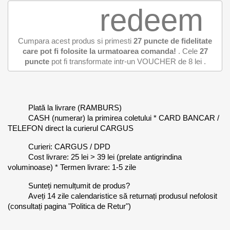
redeem
Cumpara acest produs si primesti
27
puncte de fidelitate
care pot fi folosite la urmatoarea comanda!
. Cele
27
puncte
pot fi transformate intr-un VOUCHER de
8 lei
.
Plată la livrare (RAMBURS)
CASH (numerar) la primirea coletului * CARD BANCAR /
TELEFON direct la curierul CARGUS
Curieri: CARGUS / DPD
Cost livrare: 25 lei > 39 lei (prelate antigrindina
voluminoase) * Termen livrare: 1-5 zile
Sunteți nemulțumit de produs?
Aveți 14 zile calendaristice să returnați produsul nefolosit
(consultați pagina "Politica de Retur")