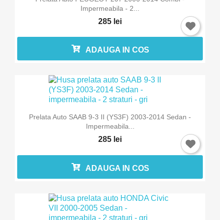
Impermeabila - 2...
285 lei
ADAUGA IN COS
×
Intra in cont
Trebuie sa fi logat in contul de client pentru a salva
produse in Lista de Favorite.
Prelata Auto SAAB 9-3 II (YS3F) 2003-2014 Sedan -
Impermeabila...
285 lei
Anuleaza
Intra in cont
ADAUGA IN COS