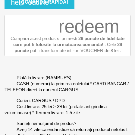
help_outline
COMANDA RAPIDA!
redeem
Cumpara acest produs si primesti
28
puncte de fidelitate
care pot fi folosite la urmatoarea comanda!
. Cele
28
puncte
pot fi transformate intr-un VOUCHER de
8 lei
.
Plată la livrare (RAMBURS)
CASH (numerar) la primirea coletului * CARD BANCAR /
TELEFON direct la curierul CARGUS
Curieri: CARGUS / DPD
Cost livrare: 25 lei > 39 lei (prelate antigrindina
voluminoase) * Termen livrare: 1-5 zile
Sunteți nemulțumit de produs?
Aveți 14 zile calendaristice să returnați produsul nefolosit