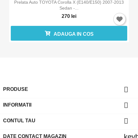
Prelata Auto TOYOTA Corolla X (E140/E150) 2007-2013
Sedan -...
270 lei
ADAUGA IN COS

PRODUSE

INFORMATII

CONTUL TAU
key
DATE CONTACT MAGAZIN