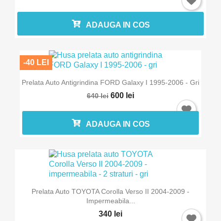
ADAUGA IN COS
-40 LEI
Prelata Auto Antigrindina FORD Galaxy I 1995-2006 - Gri
600 lei
640 lei
×
Intra in cont
ADAUGA IN COS
Trebuie sa fi logat in contul de client pentru a salva
produse in Lista de Favorite.
Prelata Auto TOYOTA Corolla Verso II 2004-2009 -
Impermeabila...
Anuleaza
Intra in cont
340 lei