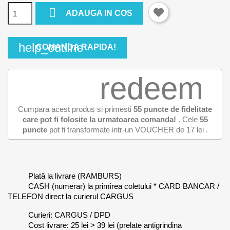

ADAUGA IN COS
help_outline
COMANDA RAPIDA!
redeem
Cumpara acest produs si primesti
55
puncte de fidelitate
care pot fi folosite la urmatoarea comanda!
. Cele
55
puncte
pot fi transformate intr-un VOUCHER de
17 lei
.
Plată la livrare (RAMBURS)
CASH (numerar) la primirea coletului * CARD BANCAR /
TELEFON direct la curierul CARGUS
Curieri: CARGUS / DPD
Cost livrare: 25 lei > 39 lei (prelate antigrindina