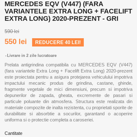
MERCEDES EQV (V447) (FARA
VARIANTELE EXTRA LONG + FACELIFT
EXTRA LONG) 2020-PREZENT - GRI
590 lei
550 lei
REDUCERE 40 LEI!
Livrare in 2 zile lucratoare
Prelata antigrindina compatibila cu MERCEDES EQV (V447)
(fara variantele Extra Long + Facelift Extra Long) 2020-prezent
este proiectata pentru a asigura protejarea vehiculului impotriva
impactului mecanic produs de grindina, castane, ghinde,
fragmente vegetale de mici dimensiuni, precum si impotriva
depunerilor de zapada, gheata, excremente de pasari si
particule poluante din atmosfera. Structura este realizata din
materiale compozite de inalta rezistenta, cu proprietati sporite de
durabilitate si absorbtie a socurilor, garantand o acoperire
uniforma si o protectie completa a caroseriei.
Cantitate