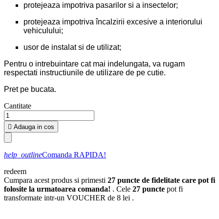
protejeaza impotriva pasarilor si a insectelor;
protejeaza impotriva încalzirii excesive a interiorului
vehiculului;
usor de instalat si de utilizat;
Pentru o intrebuintare cat mai indelungata, va rugam
respectati instructiunile de utilizare de pe cutie.
Pret pe bucata.
Cantitate

Adauga in cos
help_outline
Comanda RAPIDA!
redeem
Cumpara acest produs si primesti
27
puncte de fidelitate care pot fi
folosite la urmatoarea comanda!
. Cele
27
puncte
pot fi
transformate intr-un VOUCHER de
8 lei
.