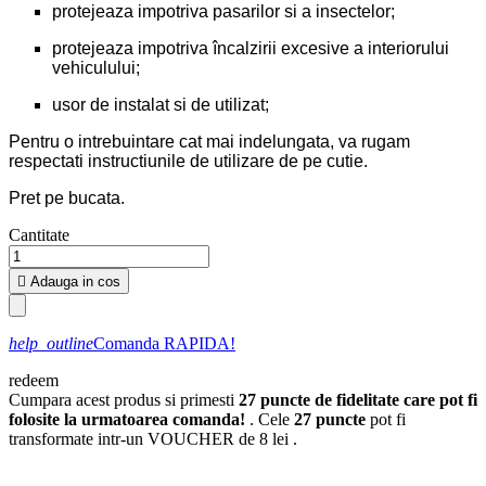
protejeaza impotriva pasarilor si a insectelor;
protejeaza impotriva încalzirii excesive a interiorului
vehiculului;
usor de instalat si de utilizat;
Pentru o intrebuintare cat mai indelungata, va rugam
respectati instructiunile de utilizare de pe cutie.
Pret pe bucata.
Cantitate

Adauga in cos
help_outline
Comanda RAPIDA!
redeem
Cumpara acest produs si primesti
27
puncte de fidelitate care pot fi
folosite la urmatoarea comanda!
. Cele
27
puncte
pot fi
transformate intr-un VOUCHER de
8 lei
.