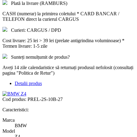
Plată la livrare (RAMBURS)
CASH (numerar) la primirea coletului * CARD BANCAR /
TELEFON direct la curierul CARGUS
Curieri: CARGUS / DPD
Cost livrare: 25 lei > 39 lei (prelate antigrindina voluminoase) *
Termen livrare: 1-5 zile
Sunteți nemulțumit de produs?
Aveți 14 zile calendaristice să returnați produsul nefolosit (consultați
pagina "Politica de Retur")
Detalii produs
Cod produs:
PREL-2S-10B-27
Caracteristici:
Marca
BMW
Model
Z4