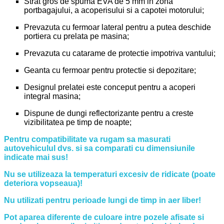
Strat gros de spuma EVA de 5 mm in zona
portbagajului, a acoperisului si a capotei motorului;
Prevazuta cu fermoar lateral pentru a putea deschide
portiera cu prelata pe masina;
Prevazuta cu catarame de protectie impotriva vantului;
Geanta cu fermoar pentru protectie si depozitare;
Designul prelatei este conceput pentru a acoperi
integral masina;
Dispune de dungi reflectorizante pentru a creste
vizibilitatea pe timp de noapte;
Pentru compatibilitate va rugam sa masurati
autovehiculul dvs. si sa comparati cu dimensiunile
indicate mai sus!
Nu se utilizeaza la temperaturi excesiv de ridicate (poate
deteriora vopseaua)!
Nu utilizati pentru perioade lungi de timp in aer liber!
Pot aparea diferente de culoare intre pozele afisate si