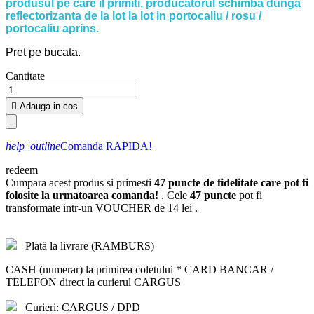
produsul pe care il primiti, producatorul schimba dunga
reflectorizanta de la lot la lot in portocaliu / rosu /
portocaliu aprins.
Pret pe bucata.
Cantitate

Adauga in cos
help_outline
Comanda RAPIDA!
redeem
Cumpara acest produs si primesti
47
puncte de fidelitate care pot fi
folosite la urmatoarea comanda!
. Cele
47
puncte
pot fi
transformate intr-un VOUCHER de
14 lei
.
Plată la livrare (RAMBURS)
CASH (numerar) la primirea coletului * CARD BANCAR /
TELEFON direct la curierul CARGUS
Curieri: CARGUS / DPD