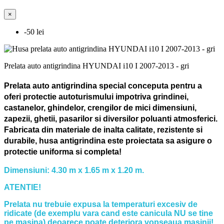
×
-50 lei
Prelata auto antigrindina HYUNDAI i10 I 2007-2013 - gri
Prelata auto antigrindina special conceputa pentru a
oferi protectie autoturismului impotriva grindinei,
castanelor, ghindelor, crengilor de mici dimensiuni,
zapezii, ghetii, pasarilor si diversilor poluanti atmosferici.
Fabricata din materiale de inalta calitate, rezistente si
durabile, husa antigrindina este proiectata sa asigure o
protectie uniforma si completa!
Dimensiuni: 4.30 m x 1.65 m x 1.20 m.
ATENTIE!
Prelata nu trebuie expusa la temperaturi excesiv de
ridicate (de exemplu vara cand este canicula NU se tine
pe masina) deoarece poate deteriora vopseaua masinii!