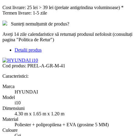
Cost livrare: 25 lei > 39 lei (prelate antigrindina voluminoase) *
Termen livrare: 1-5 zile
Sunteți nemulțumit de produs?
Aveți 14 zile calendaristice să returnați produsul nefolosit (consultați
pagina "Politica de Retur")
Detalii produs
Cod produs:
PREL-A-GR-M-41
Caracteristici:
Marca
HYUNDAI
Model
i10
Dimensiuni
4.30 m x 1.65 m x 1.20 m
Material
Poliester + polipropilena + EVA (grosime 5 MM)
Culoare
Gri