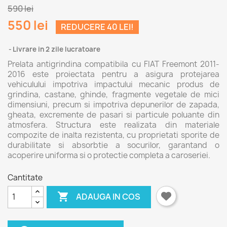
590 lei
550 lei
REDUCERE 40 LEI!
Livrare in 2 zile lucratoare
Prelata antigrindina compatibila cu FIAT Freemont 2011-
2016 este proiectata pentru a asigura protejarea
vehiculului impotriva impactului mecanic produs de
grindina, castane, ghinde, fragmente vegetale de mici
dimensiuni, precum si impotriva depunerilor de zapada,
gheata, excremente de pasari si particule poluante din
atmosfera. Structura este realizata din materiale
compozite de inalta rezistenta, cu proprietati sporite de
durabilitate si absorbtie a socurilor, garantand o
acoperire uniforma si o protectie completa a caroseriei.
Cantitate

ADAUGA IN COS