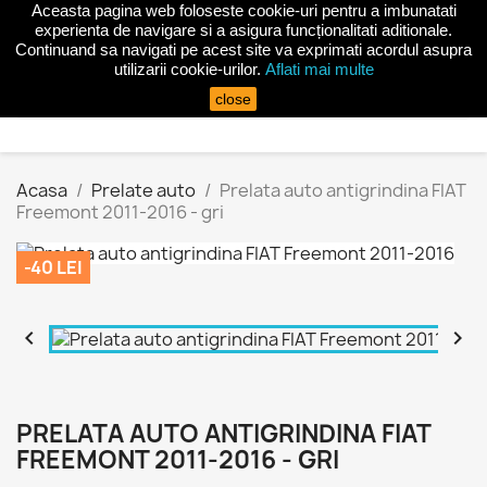
Aceasta pagina web foloseste cookie-uri pentru a imbunatati
shopping_cart


(0)
experienta de navigare si a asigura funcționalitati aditionale.
Continuand sa navigati pe acest site va exprimati acordul asupra
utilizarii cookie-urilor.
Aflati mai multe
search
close
Acasa
Prelate auto
Prelata auto antigrindina FIAT
Freemont 2011-2016 - gri
-40 LEI


PRELATA AUTO ANTIGRINDINA FIAT
FREEMONT 2011-2016 - GRI