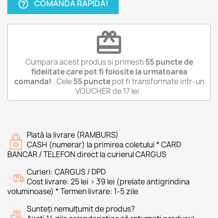
COMANDA RAPIDA!
help_outline
redeem
Cumpara acest produs si primesti
55
puncte de
fidelitate care pot fi folosite la urmatoarea
comanda!
. Cele
55
puncte
pot fi transformate intr-un
VOUCHER de
17 lei
.
Plată la livrare (RAMBURS)
CASH (numerar) la primirea coletului * CARD
BANCAR / TELEFON direct la curierul CARGUS
Curieri: CARGUS / DPD
Cost livrare: 25 lei > 39 lei (prelate antigrindina
voluminoase) * Termen livrare: 1-5 zile
Sunteți nemulțumit de produs?