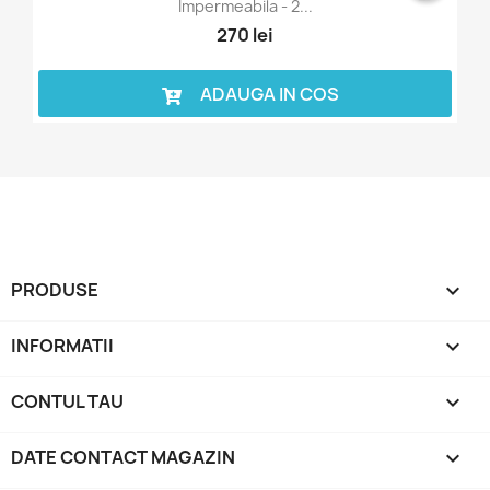
Impermeabila - 2...
270 lei
ADAUGA IN COS
PRODUSE

INFORMATII

CONTUL TAU

DATE CONTACT MAGAZIN
keyboard_arrow_down