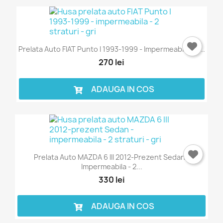
Prelata Auto FIAT Punto I 1993-1999 - Impermeabila - 2...
270 lei
ADAUGA IN COS
×
Intra in cont
Trebuie sa fi logat in contul de client pentru a salva
Prelata Auto MAZDA 6 III 2012-Prezent Sedan -
produse in Lista de Favorite.
Impermeabila - 2...
330 lei
ADAUGA IN COS
Anuleaza
Intra in cont