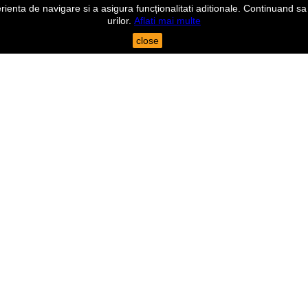
nta de navigare si a asigura funcționalitati aditionale. Continuand sa n
urilor.
Aflati mai multe
close