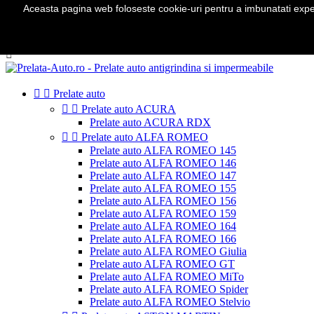
Aceasta pagina web foloseste cookie-uri pentru a imbunatati experie
Telefon:
0724 571 115

Autentificare
shopping_cart
Cos
(0)



Prelate auto


Prelate auto ACURA
Prelate auto ACURA RDX


Prelate auto ALFA ROMEO
Prelate auto ALFA ROMEO 145
Prelate auto ALFA ROMEO 146
Prelate auto ALFA ROMEO 147
Prelate auto ALFA ROMEO 155
Prelate auto ALFA ROMEO 156
Prelate auto ALFA ROMEO 159
Prelate auto ALFA ROMEO 164
Prelate auto ALFA ROMEO 166
Prelate auto ALFA ROMEO Giulia
Prelate auto ALFA ROMEO GT
Prelate auto ALFA ROMEO MiTo
Prelate auto ALFA ROMEO Spider
Prelate auto ALFA ROMEO Stelvio