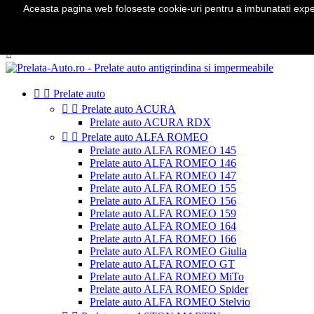
Aceasta pagina web foloseste cookie-uri pentru a imbunatati experie
Telefon:
0724 571 115

Autentificare
shopping_cart
Cos
(0)



Prelate auto


Prelate auto ACURA
Prelate auto ACURA RDX


Prelate auto ALFA ROMEO
Prelate auto ALFA ROMEO 145
Prelate auto ALFA ROMEO 146
Prelate auto ALFA ROMEO 147
Prelate auto ALFA ROMEO 155
Prelate auto ALFA ROMEO 156
Prelate auto ALFA ROMEO 159
Prelate auto ALFA ROMEO 164
Prelate auto ALFA ROMEO 166
Prelate auto ALFA ROMEO Giulia
Prelate auto ALFA ROMEO GT
Prelate auto ALFA ROMEO MiTo
Prelate auto ALFA ROMEO Spider
Prelate auto ALFA ROMEO Stelvio