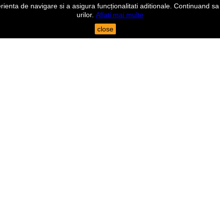
nta de navigare si a asigura funcționalitati aditionale. Continuand sa n
urilor.
Aflati mai multe
close