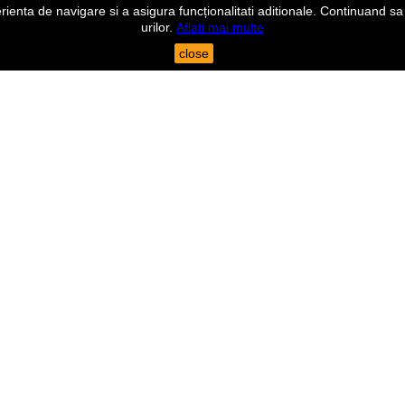
nta de navigare si a asigura funcționalitati aditionale. Continuand sa n
urilor.
Aflati mai multe
close