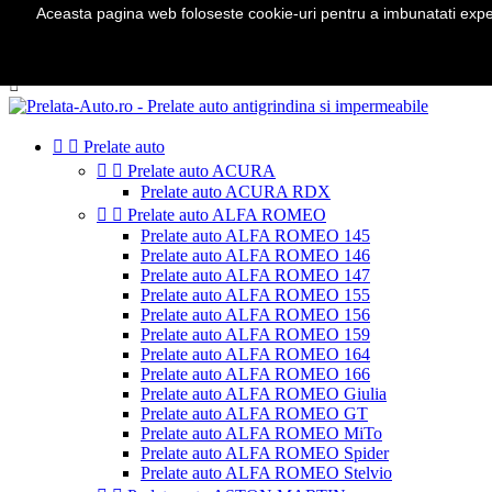
Aceasta pagina web foloseste cookie-uri pentru a imbunatati experie
Telefon:
0724 571 115

Autentificare
shopping_cart
Cos
(0)



Prelate auto


Prelate auto ACURA
Prelate auto ACURA RDX


Prelate auto ALFA ROMEO
Prelate auto ALFA ROMEO 145
Prelate auto ALFA ROMEO 146
Prelate auto ALFA ROMEO 147
Prelate auto ALFA ROMEO 155
Prelate auto ALFA ROMEO 156
Prelate auto ALFA ROMEO 159
Prelate auto ALFA ROMEO 164
Prelate auto ALFA ROMEO 166
Prelate auto ALFA ROMEO Giulia
Prelate auto ALFA ROMEO GT
Prelate auto ALFA ROMEO MiTo
Prelate auto ALFA ROMEO Spider
Prelate auto ALFA ROMEO Stelvio