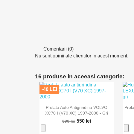
Comentarii (0)
Nu sunt opinii ale clientilor in acest moment.
16 produse in aceeasi categorie:
-40 LEI

Vizualizare rapida
Prelata Auto Antigrindina VOLVO
Prel
XC70 I (V70 XC) 1997-2000 - Gri
550 lei
590 lei