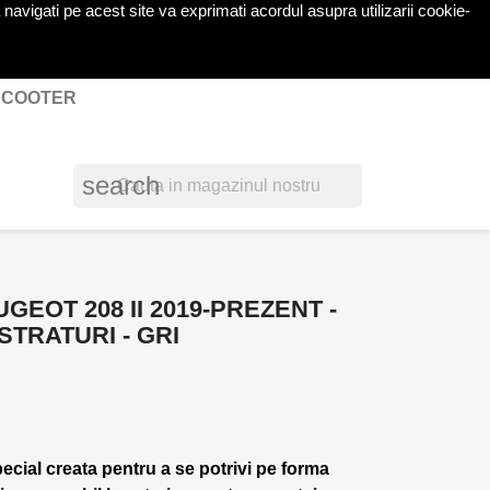
navigati pe acest site va exprimati acordul asupra utilizarii cookie-
shopping_cart

Cos
(0)
Autentificare
 SCOOTER
search
GEOT 208 II 2019-PREZENT -
STRATURI - GRI
pecial creata pentru a se potrivi pe forma