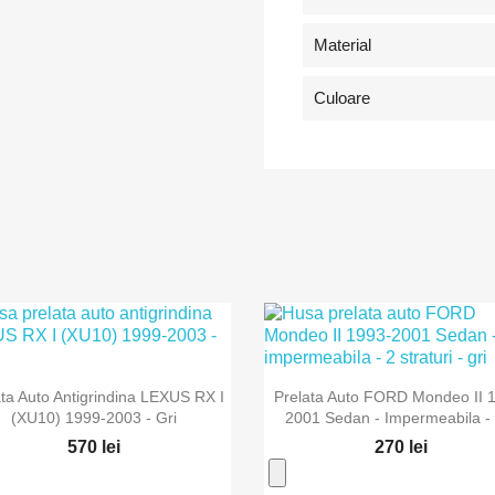
Material
Culoare


Vizualizare rapida
Vizualizare rapida
ata Auto Antigrindina LEXUS RX I
Prelata Auto FORD Mondeo II 
(XU10) 1999-2003 - Gri
2001 Sedan - Impermeabila - 
570 lei
270 lei