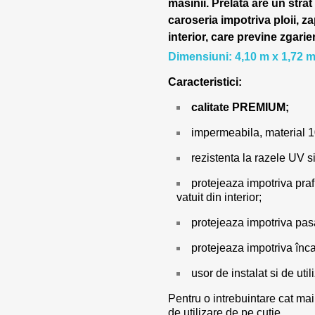
masinii.
Prelata are un strat
caroseria impotriva ploii, za
interior, care previne zgarie
Dimensiuni: 4,10 m x 1,72 m
Caracteristici:
calitate PREMIUM;
impermeabila, material 
rezistenta la razele UV si
protejeaza impotriva prafu
vatuit din interior;
protejeaza impotriva pasar
protejeaza impotriva încal
usor de instalat si de utili
Pentru o intrebuintare cat mai
de utilizare de pe cutie.