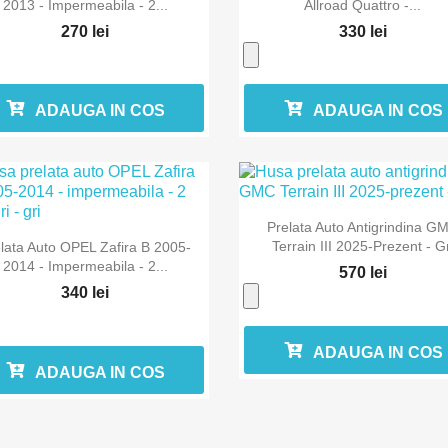
2013 - Impermeabila - 2...
Allroad Quattro -...
270 lei
330 lei
ADAUGA IN COS
ADAUGA IN COS

Vizualizare rapida
Prelata Auto Antigrindina G

Vizualizare rapida
Terrain III 2025-Prezent - Gr
lata Auto OPEL Zafira B 2005-
2014 - Impermeabila - 2...
570 lei
340 lei
ADAUGA IN COS
ADAUGA IN COS