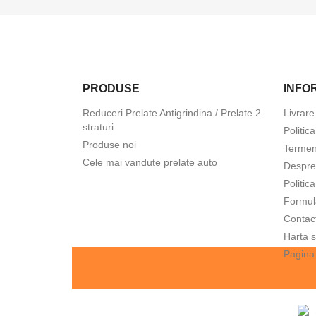
PRODUSE
INFOR
Reduceri Prelate Antigrindina / Prelate 2
Livrare
straturi
Politic
Produse noi
Termeni
Cele mai vandute prelate auto
Despre
Politic
Formul
Contac
Harta s
Pagina