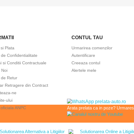
MATII
CONTUL TAU
 si Plata
Urmarirea comenzilor
a de Confidentialitate
Autentificare
 si Conditii Contractuale
Creeaza contul
 Noi
Alertele mele
a de Retur
ar Retragere din Contract
teaza-ne
ite-ului
 oficiala ANPC
Arata prelata ca in poze? Urmarest