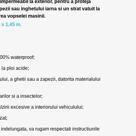
 impermeabil la exterior, pentru a proteja
pezii sau inghetului iarna si un strat vatuit la
rea vopselei masinii.
 x 1,45 m.
100% waterproof;
 la ploi acide;
lui, a ghetii sau a zapezii, datorita materialului
ilor si a insectelor;
zirii excesive a interiorului vehiculului;
zat;
 indelungata, va rugam respectati instructiunile