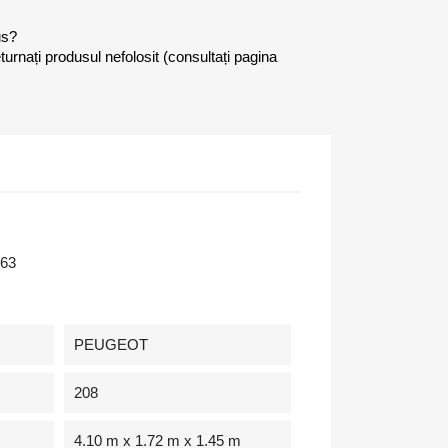
us?
eturnați produsul nefolosit (consultați pagina
63
PEUGEOT
208
4.10 m x 1.72 m x 1.45 m