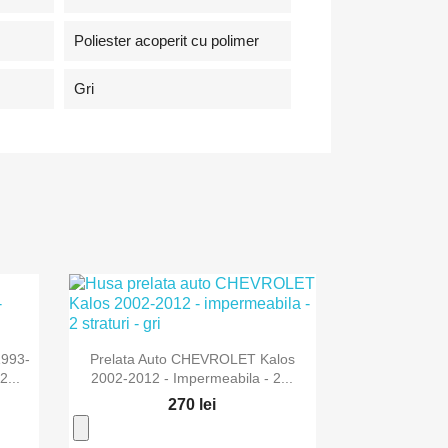
Poliester acoperit cu polimer
Gri

Vizualizare rapida
1993-
Prelata Auto CHEVROLET Kalos
2...
2002-2012 - Impermeabila - 2...
270 lei