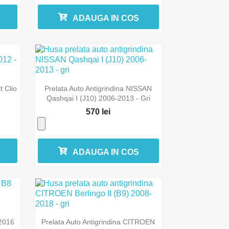
ADAUGA IN COS

Vizualizare rapida
t Clio
Prelata Auto Antigrindina NISSAN
Qashqai I (J10) 2006-2013 - Gri
570 lei
ADAUGA IN COS

Vizualizare rapida
-2016
Prelata Auto Antigrindina CITROEN