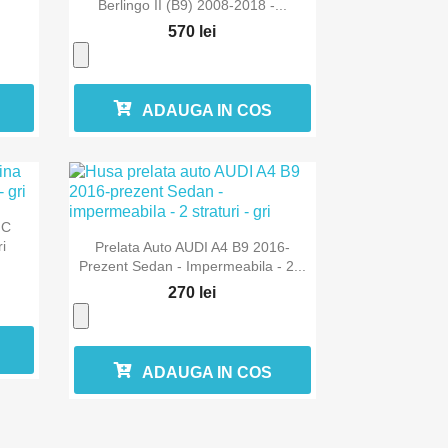
Berlingo II (B9) 2008-2018 -...
570 lei
ADAUGA IN COS
MC

Vizualizare rapida
i
Prelata Auto AUDI A4 B9 2016-
Prezent Sedan - Impermeabila - 2...
270 lei
ADAUGA IN COS