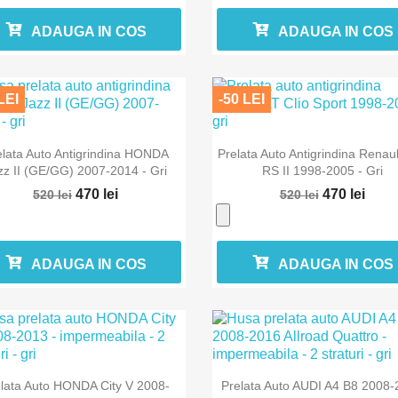
ADAUGA IN COS
ADAUGA IN COS
LEI
-50 LEI


Vizualizare rapida
Vizualizare rapida
elata Auto Antigrindina HONDA
Prelata Auto Antigrindina Renaul
zz II (GE/GG) 2007-2014 - Gri
RS II 1998-2005 - Gri
470 lei
470 lei
520 lei
520 lei
ADAUGA IN COS
ADAUGA IN COS


Vizualizare rapida
Vizualizare rapida
lata Auto HONDA City V 2008-
Prelata Auto AUDI A4 B8 2008