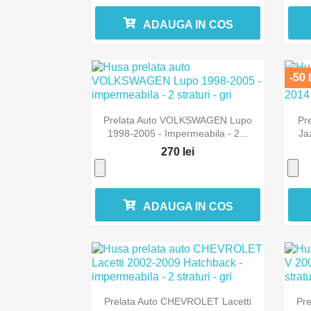
ADAUGA IN COS
-50 

Vizualizare rapida
Prelata Auto VOLKSWAGEN Lupo
Pr
1998-2005 - Impermeabila - 2...
Ja
270 lei
ADAUGA IN COS

Vizualizare rapida
Prelata Auto CHEVROLET Lacetti
Pre