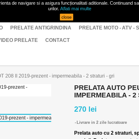
ta de navigare si a asigura funcționalitati aditionale. Continuand sa 
urilor.
Aflati mai multe
close
O
PRELATE ANTIGRINDINA
PRELATE MOTO - ATV -
VIDEO PRELATE
CONTACT
208 II 2019-prezent - impermeabila - 2 straturi - gri
PRELATA AUTO PEU
IMPERMEABILA - 2 
270 lei
Livrare in 2 zile lucratoare
Prelata auto cu 2 straturi, s