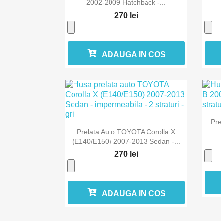
2002-2009 Hatchback -...
270 lei
ADAUGA IN COS
Pre

Vizualizare rapida
Prelata Auto TOYOTA Corolla X
(E140/E150) 2007-2013 Sedan -...
270 lei
ADAUGA IN COS