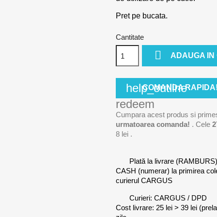
Pret pe bucata.
Cantitate

ADAUGA IN
help_outline
COMANDA RAPIDA
redeem
Cumpara acest produs si prime
urmatoarea comanda!
. Cele
2
8 lei
.
Plată la livrare (RAMBURS
CASH (numerar) la primirea co
curierul CARGUS
Curieri: CARGUS / DPD
Cost livrare: 25 lei > 39 lei (pre