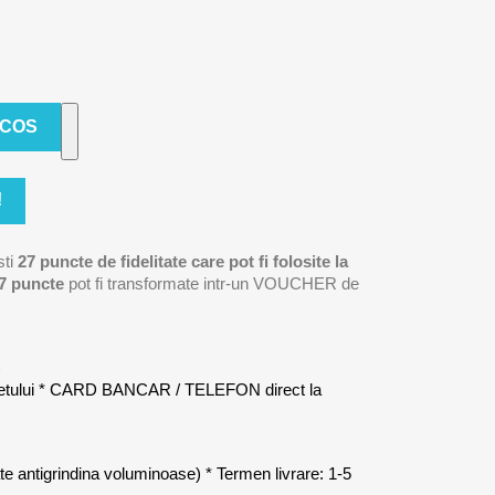
 COS
!
sti
27
puncte de fidelitate care pot fi folosite la
7
puncte
pot fi transformate intr-un VOUCHER de
)
letului * CARD BANCAR / TELEFON direct la
late antigrindina voluminoase) * Termen livrare: 1-5