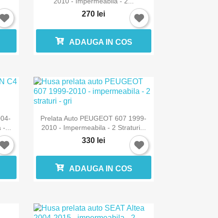
2010 - Impermeabila - 2...
270 lei
ADAUGA IN COS

Vizualizare rapida
004-
Prelata Auto PEUGEOT 607 1999-
-...
2010 - Impermeabila - 2 Straturi...
330 lei
ADAUGA IN COS