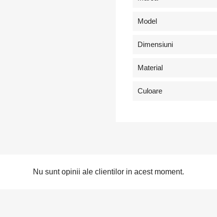
Model
Dimensiuni
Material
Culoare
Nu sunt opinii ale clientilor in acest moment.
tra in cont
buie sa fi logat in contul de client pentru a salva produse in Lista de
orite.