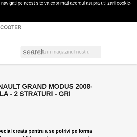
navigati pe acest site va exprimati acordul asupra utilizarii cookie-
shopping_cart

Cos
(0)
Autentificare
 SCOOTER
search
NAULT GRAND MODUS 2008-
A - 2 STRATURI - GRI
pecial creata pentru a se potrivi pe forma