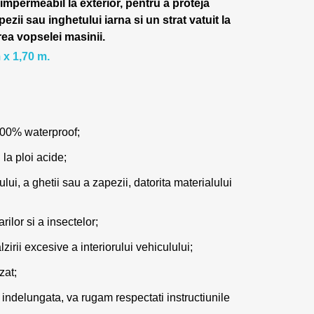
 impermeabil la exterior, pentru a proteja
pezii sau inghetului iarna si un strat vatuit la
rea vopselei masinii.
 x 1,70 m.
100% waterproof;
 la ploi acide;
lui, a ghetii sau a zapezii, datorita materialului
ilor si a insectelor;
zirii excesive a interiorului vehiculului;
zat;
 indelungata, va rugam respectati instructiunile