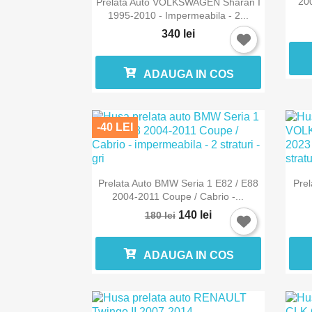
200
Prelata Auto VOLKSWAGEN Sharan I
1995-2010 - Impermeabila - 2...
340 lei
ADAUGA IN COS
-40 LEI

Vizualizare rapida
Prelata Auto BMW Seria 1 E82 / E88
Pre
2004-2011 Coupe / Cabrio -...
140 lei
180 lei
ADAUGA IN COS