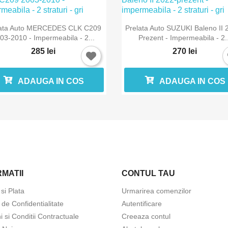


Vizualizare rapida
Vizualizare rapida
lata Auto MERCEDES CLK C209
Prelata Auto SUZUKI Baleno II 
03-2010 - Impermeabila - 2...
Prezent - Impermeabila - 2..
285 lei
270 lei
ADAUGA IN COS
ADAUGA IN COS
MATII
CONTUL TAU
 si Plata
Urmarirea comenzilor
a de Confidentialitate
Autentificare
 si Conditii Contractuale
Creeaza contul