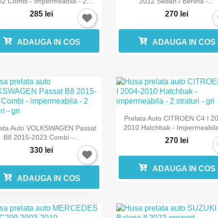
2 Combi - Impermeabila - 2...
2012 Sedan / Berlina -...
285 lei
270 lei
ADAUGA IN COS
ADAUGA IN COS

Vizualizare rapida
Prelata Auto CITROEN C4 I 2

Vizualizare rapida
2010 Hatchbak - Impermeabila 
lata Auto VOLKSWAGEN Passat
B8 2015-2023 Combi -...
270 lei
330 lei
ADAUGA IN COS
ADAUGA IN COS