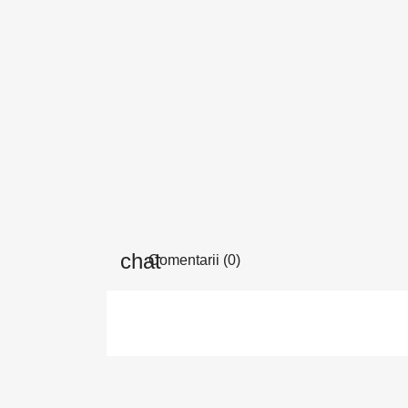
Comentarii (0)
In
Tre
Fav