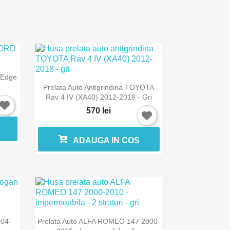
 Edge

Vizualizare rapida
Prelata Auto Antigrindina TOYOTA
Rav 4 IV (XA40) 2012-2018 - Gri
570 lei
ADAUGA IN COS

Vizualizare rapida
004-
Prelata Auto ALFA ROMEO 147 2000-