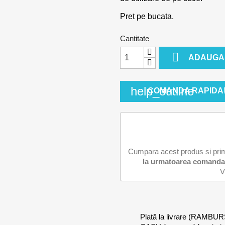
Pret pe bucata.
Cantitate

ADAUGA 
help_outline
COMANDA RAPIDA
Cumpara acest produs si pri
la urmatoarea comanda
V
Plată la livrare (RAMBUR