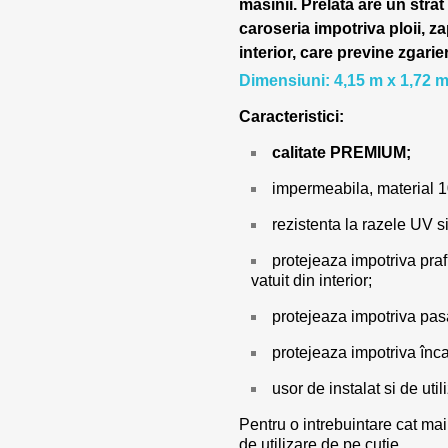
masinii.
Prelata are un strat
caroseria impotriva ploii, za
interior, care previne zgarie
Dimensiuni: 4,15 m x 1,72 m
Caracteristici:
calitate PREMIUM;
impermeabila, material 
rezistenta la razele UV si
protejeaza impotriva prafu
vatuit din interior;
protejeaza impotriva pasar
protejeaza impotriva încal
usor de instalat si de utili
Pentru o intrebuintare cat mai
de utilizare de pe cutie.