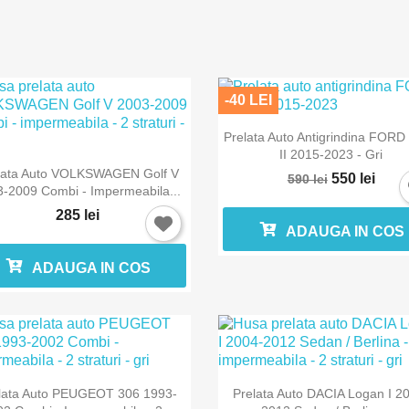
Anuleaza
Intra in cont
-40 LEI

Vizualizare rapida
Prelata Auto Antigrindina FORD
II 2015-2023 - Gri

Vizualizare rapida
lata Auto VOLKSWAGEN Golf V
550 lei
590 lei
-2009 Combi - Impermeabila...
285 lei
ADAUGA IN COS
ADAUGA IN COS


Vizualizare rapida
Vizualizare rapida
lata Auto PEUGEOT 306 1993-
Prelata Auto DACIA Logan I 2