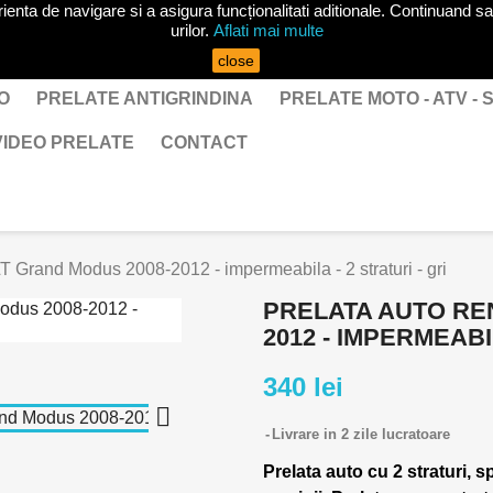
ta de navigare si a asigura funcționalitati aditionale. Continuand sa 
urilor.
Aflati mai multe
close
O
PRELATE ANTIGRINDINA
PRELATE MOTO - ATV -
VIDEO PRELATE
CONTACT
Grand Modus 2008-2012 - impermeabila - 2 straturi - gri
PRELATA AUTO RE
2012 - IMPERMEABIL
340 lei

Livrare in 2 zile lucratoare
Prelata auto cu 2 straturi, s