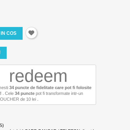
IN COS
!
redeem
mesti
34
puncte de fidelitate care pot fi folosite
!
. Cele
34
puncte
pot fi transformate intr-un
OUCHER de
10 lei
.
S)