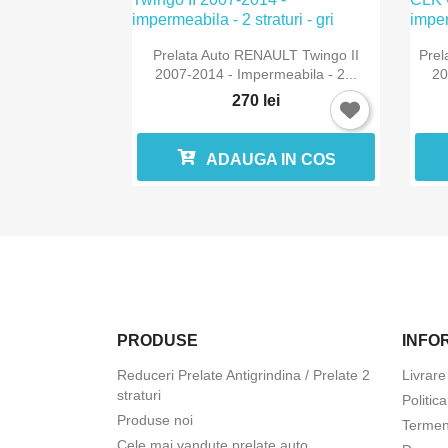

Vizualizare rapida
Prelata Auto RENAULT Twingo II
Pre
2007-2014 - Impermeabila - 2...
20
270 lei
ADAUGA IN COS
PRODUSE
INFOR
Reduceri Prelate Antigrindina / Prelate 2
Livrare
straturi
Politic
Produse noi
Termeni
Cele mai vandute prelate auto