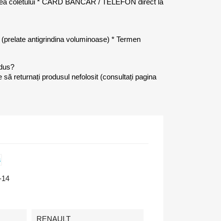
rea coletului * CARD BANCAR / TELEFON direct la
ei (prelate antigrindina voluminoase) * Termen
odus?
e să returnați produsul nefolosit (consultați pagina
-14
RENAULT