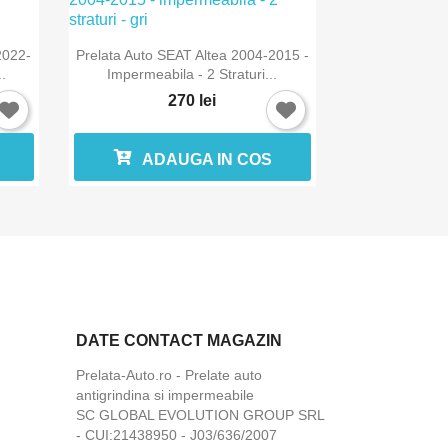

Vizualizare rapida
2022-
Prelata Auto SEAT Altea 2004-2015 -
.
Impermeabila - 2 Straturi...
270 lei
ADAUGA IN COS
DATE CONTACT MAGAZIN
Prelata-Auto.ro - Prelate auto
antigrindina si impermeabile
SC GLOBAL EVOLUTION GROUP SRL
- CUI:21438950 - J03/636/2007