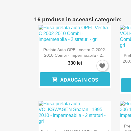
16 produse in aceeasi categorie:

Vizualizare rapida
Prelata Auto OPEL Vectra C 2002-
2010 Combi - Impermeabila - 2...
Pre
2003
330 lei
ADAUGA IN COS
Pre

Vizualizare rapida