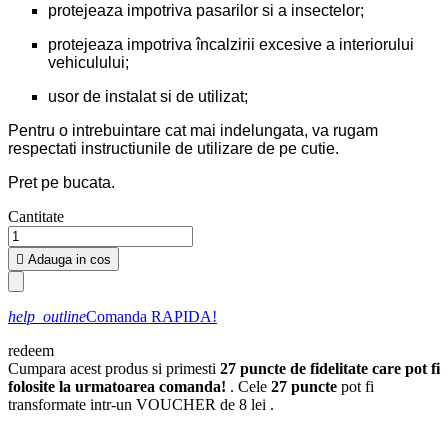
protejeaza impotriva pasarilor si a insectelor;
protejeaza impotriva încalzirii excesive a interiorului
vehiculului;
usor de instalat si de utilizat;
Pentru o intrebuintare cat mai indelungata, va rugam
respectati instructiunile de utilizare de pe cutie.
Pret pe bucata.
Cantitate

Adauga in cos
help_outline
Comanda RAPIDA!
redeem
Cumpara acest produs si primesti
27
puncte de fidelitate care pot fi
folosite la urmatoarea comanda!
. Cele
27
puncte
pot fi
transformate intr-un VOUCHER de
8 lei
.