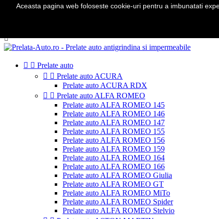
Aceasta pagina web foloseste cookie-uri pentru a imbunatati experie
Telefon:
0724 571 115

Autentificare
shopping_cart
Cos
(0)



Prelate auto


Prelate auto ACURA
Prelate auto ACURA RDX


Prelate auto ALFA ROMEO
Prelate auto ALFA ROMEO 145
Prelate auto ALFA ROMEO 146
Prelate auto ALFA ROMEO 147
Prelate auto ALFA ROMEO 155
Prelate auto ALFA ROMEO 156
Prelate auto ALFA ROMEO 159
Prelate auto ALFA ROMEO 164
Prelate auto ALFA ROMEO 166
Prelate auto ALFA ROMEO Giulia
Prelate auto ALFA ROMEO GT
Prelate auto ALFA ROMEO MiTo
Prelate auto ALFA ROMEO Spider
Prelate auto ALFA ROMEO Stelvio