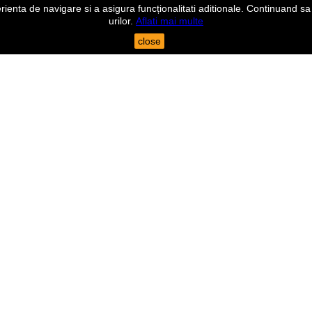
nta de navigare si a asigura funcționalitati aditionale. Continuand sa n
urilor.
Aflati mai multe
close