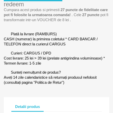
redeem
Cumpara acest produs si primesti
27
puncte de fidelitate care
pot fi folosite la urmatoarea comanda!
. Cele
27
puncte
pot fi
transformate intr-un VOUCHER de
8 lei
.
Plată la livrare (RAMBURS)
CASH (numerar) la primirea coletului * CARD BANCAR /
TELEFON direct la curierul CARGUS
Curieri: CARGUS / DPD
Cost livrare: 25 lei > 39 lei (prelate antigrindina voluminoase) *
Termen livrare: 1-5 zile
Sunteți nemulțumit de produs?
Aveți 14 zile calendaristice să returnați produsul nefolosit
(consultați pagina "Politica de Retur")
Detalii produs