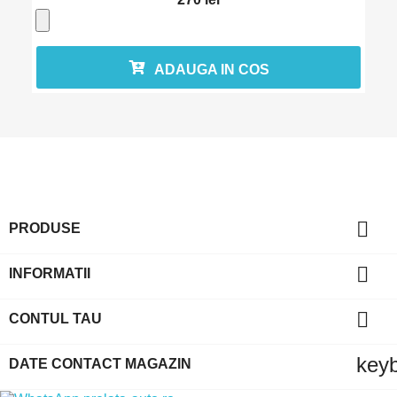
ADAUGA IN COS

PRODUSE

INFORMATII

CONTUL TAU
key
DATE CONTACT MAGAZIN