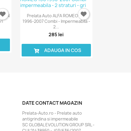
TROEN
Prelata Auto ALFA ROMEO 156
ri
1996-2007 Combi - Impermeabila -
2...
285 lei
S
ADAUGA IN COS
DATE CONTACT MAGAZIN
Prelata-Auto.ro - Prelate auto
antigrindina si impermeabile
SC GLOBAL EVOLUTION GROUP SRL -
CUI:21438950 - J03/636/2007