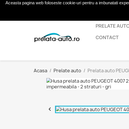
Aceasta pagina web foloseste cookie-uri pentru a imbunatati experien
Telefon:
0724 571 115
PRELATE AUT
CONTACT
Acasa
Prelate auto
Prelata auto PEUGE
