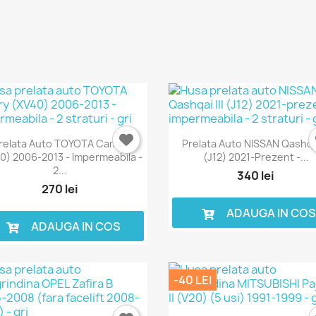
Anuleaza
Intra in cont
relata Auto TOYOTA Camry
Prelata Auto NISSAN Qashqai 
0) 2006-2013 - Impermeabila -
(J12) 2021-Prezent -...
2...
340 lei
270 lei
ADAUGA IN CO
ADAUGA IN COS
-40 LEI