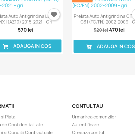
lata Auto Antigrindina LEXUS
Prelata Auto Antigrindina CI
NX I (AZ10) 2015-2021 - Gri
C3 I (FC/FN) 2002-2009 - G
570 lei
470 lei
520 lei
ADAUGA IN COS
ADAUGA IN CO
RMATII
CONTUL TAU
 si Plata
Urmarirea comenzilor
a de Confidentialitate
Autentificare
i si Conditii Contractuale
Creeaza contul