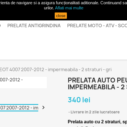
ta de navigare si a asigura funcționalitati aditionale. Continuand sa 
urilor.
Aflati mai multe
close
O
PRELATE ANTIGRINDINA
PRELATE MOTO - ATV - S
OT 4007 2007-2012 - impermeabila - 2 straturi - gri
PRELATA AUTO PEU
IMPERMEABILA - 2 
340 lei

Livrare in 2 zile lucratoare
Prelata auto cu 2 straturi, s