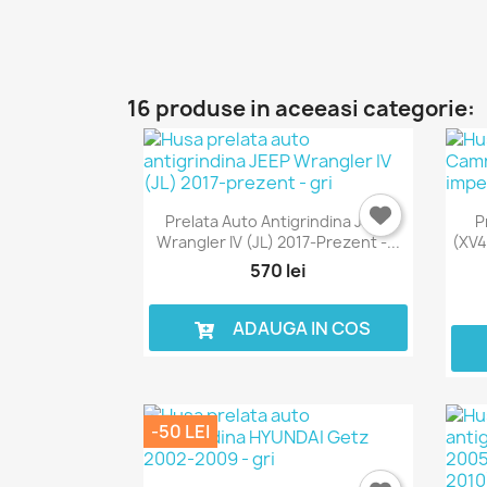
16 produse in aceeasi categorie:
Prelata Auto Antigrindina JEEP
P
Wrangler IV (JL) 2017-Prezent -...
(XV4
570 lei
ADAUGA IN COS
-50 LEI