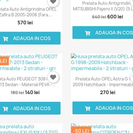
Prelata Auto Antigrindin
MITSUBISHI Pajero II (V20) (5 U
elata Auto Antigrindina OPEL
Zafira B 2005-2008 (fara...
600 lei
640 lei
570 lei
ADAUGA IN CO
ADAUGA IN COS
LEI
ata Auto PEUGEOT 308 I 2007-
Prelata Auto OPEL Astra G 1
13 Sedan - Material PEVA -...
2009 Hatchback - Impermeabila
140 lei
270 lei
180 lei
ADAUGA IN CO
ADAUGA IN COS
-50 LEI