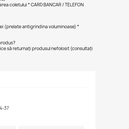
irea coletului * CARD BANCAR / TELEFON
 lei (prelate antigrindina voluminoase) *
produs?
tice să returnați produsul nefolosit (consultați
4-37