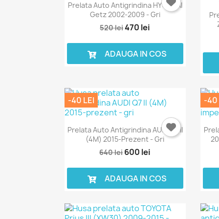
Prelata Auto Antigrindina HYUNDAI
Getz 2002-2009 - Gri
Pr
470 lei
520 lei
ADAUGA IN COS
-40 LEI
-40 
Prelata Auto Antigrindina AUDI Q7 II
Prel
(4M) 2015-Prezent - Gri
20
600 lei
640 lei
ADAUGA IN COS