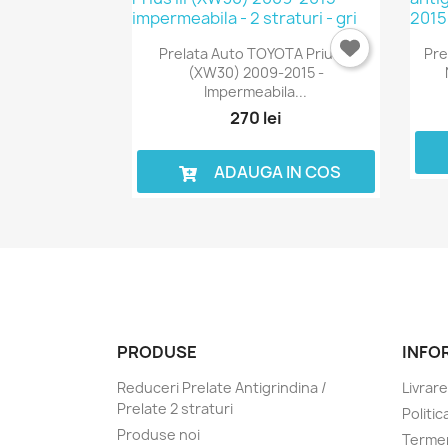
Prelata Auto TOYOTA Prius III
Pre
(XW30) 2009-2015 -
Impermeabila...
270 lei
ADAUGA IN COS
PRODUSE
INFO
Reduceri Prelate Antigrindina /
Livrare
Prelate 2 straturi
Politic
Produse noi
Termen