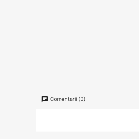
Comentarii (0)
I
Tre
Fav