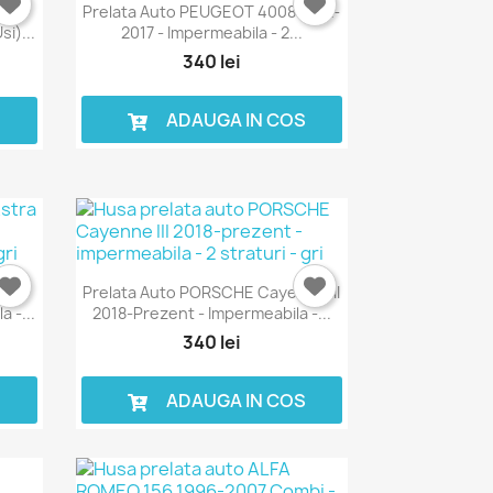
a
Prelata Auto PEUGEOT 4008 2012-
si)...
2017 - Impermeabila - 2...
340 lei
ADAUGA IN COS
S
998-
Prelata Auto PORSCHE Cayenne III
 -...
2018-Prezent - Impermeabila -...
340 lei
S
ADAUGA IN COS