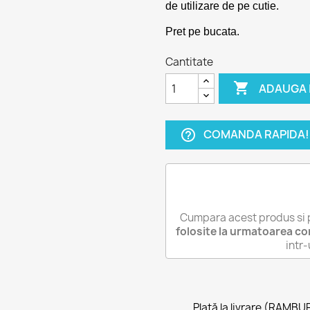
de utilizare de pe cutie.
Pret pe bucata.
Cantitate

ADAUGA 
COMANDA RAPIDA!
help_outline
Cumpara acest produs si 
folosite la urmatoarea c
intr
Plată la livrare (RAMBU