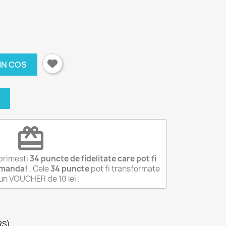
IN COS
redeem
primesti
34
puncte de fidelitate care pot fi
omanda!
. Cele
34
puncte
pot fi transformate
-un VOUCHER de
10 lei
.
RS)