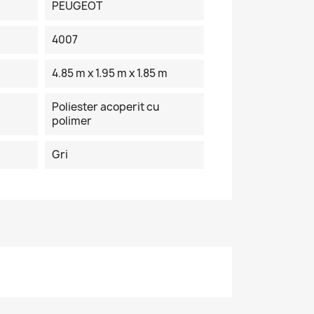
PEUGEOT
4007
4.85 m x 1.95 m x 1.85 m
Poliester acoperit cu
polimer
Gri
×
de