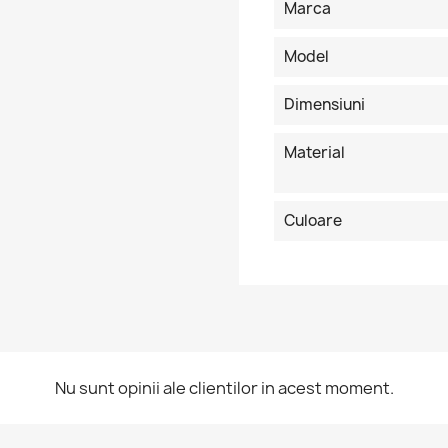
Marca
Model
Dimensiuni
Material
Culoare
ntra in cont
Nu sunt opinii ale clientilor in acest moment.
buie sa fi logat in contul de client pentru a salva produse in Lista 
orite.