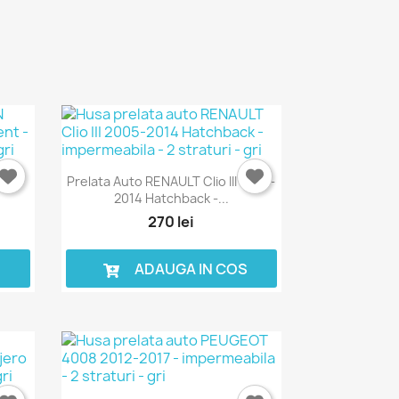
III
Prelata Auto RENAULT Clio III 2005-
2014 Hatchback -...
270 lei
S
ADAUGA IN COS