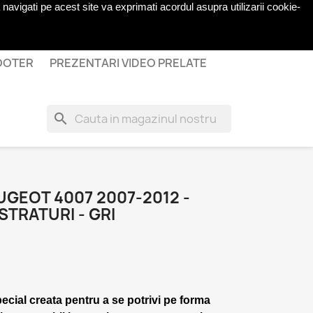
navigati pe acest site va exprimati acordul asupra utilizarii cookie-
shopping_cart

Cos
(0)
Autentificare
COOTER
PREZENTARI VIDEO PRELATE
search
GEOT 4007 2007-2012 -
STRATURI - GRI
pecial creata pentru a se potrivi pe forma