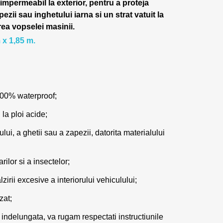
 impermeabil la exterior, pentru a proteja
pezii sau inghetului iarna si un strat vatuit la
rea vopselei masinii.
 x 1,85 m.
100% waterproof;
 la ploi acide;
lui, a ghetii sau a zapezii, datorita materialului
ilor si a insectelor;
zirii excesive a interiorului vehiculului;
zat;
 indelungata, va rugam respectati instructiunile