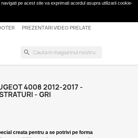
navigati pe acest site va exprimati acordul asupra utilizarii cookie-
shopping_cart

Cos
(0)
Autentificare
COOTER
PREZENTARI VIDEO PRELATE
search
GEOT 4008 2012-2017 -
STRATURI - GRI
pecial creata pentru a se potrivi pe forma