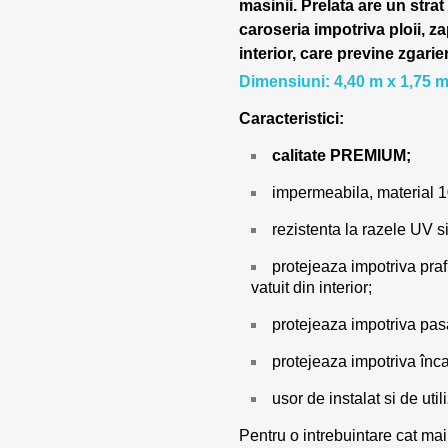
masinii.
Prelata are un strat
caroseria impotriva ploii, za
interior, care previne zgarie
Dimensiuni: 4,40 m x 1,75 m
Caracteristici:
calitate PREMIUM;
impermeabila, material 
rezistenta la razele UV si
protejeaza impotriva prafu
vatuit din interior;
protejeaza impotriva pasar
protejeaza impotriva încal
usor de instalat si de utili
Pentru o intrebuintare cat mai