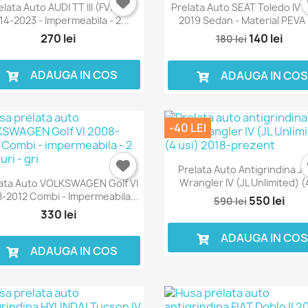
elata Auto AUDI TT III (FV/8S)
Prelata Auto SEAT Toledo IV 
14-2023 - Impermeabila - 2...
2019 Sedan - Material PEVA -
270 lei
140 lei
180 lei
ADAUGA IN COS
ADAUGA IN CO
-40 LEI
Prelata Auto Antigrindina J
Wrangler IV (JL Unlimited) (4
ata Auto VOLKSWAGEN Golf VI
-2012 Combi - Impermeabila...
550 lei
590 lei
330 lei
ADAUGA IN CO
ADAUGA IN COS