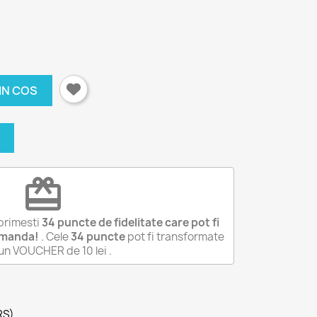
IN COS
redeem
primesti
34
puncte de fidelitate care pot fi
omanda!
. Cele
34
puncte
pot fi transformate
-un VOUCHER de
10 lei
.
RS)