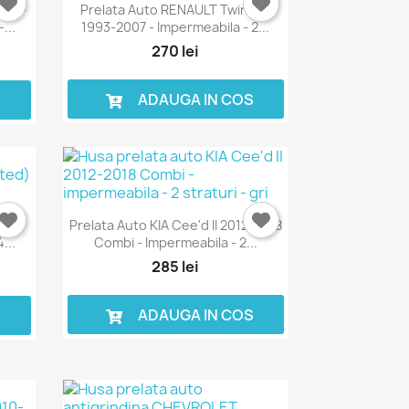
2012-
Prelata Auto RENAULT Twingo I
...
1993-2007 - Impermeabila - 2...
270 lei
ADAUGA IN COS
S
EEP
Prelata Auto KIA Cee'd II 2012-2018
...
Combi - Impermeabila - 2...
285 lei
ADAUGA IN COS
S