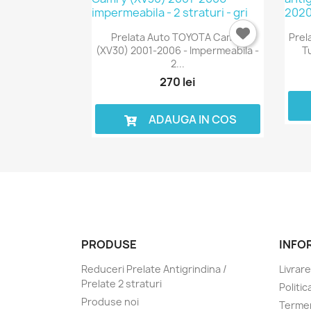
Prelata Auto TOYOTA Camry
Prel
(XV30) 2001-2006 - Impermeabila -
T
2...
270 lei
ADAUGA IN COS
PRODUSE
INFO
Reduceri Prelate Antigrindina /
Livrare
Prelate 2 straturi
Politic
Produse noi
Termen