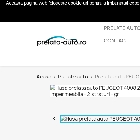
Aceasta pagina web foloseste cookie-uri pentru a imbunatati experien
Telefon:
0724 571 115
PRELATE AUT
CONTACT
Acasa
Prelate auto
Prelata auto PEUGE
