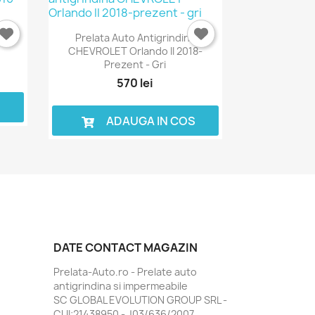
IAT
Prelata Auto Antigrindina
CHEVROLET Orlando II 2018-
Prezent - Gri
570 lei
S
ADAUGA IN COS
DATE CONTACT MAGAZIN
Prelata-Auto.ro - Prelate auto
antigrindina si impermeabile
SC GLOBAL EVOLUTION GROUP SRL -
CUI:21438950 - J03/636/2007