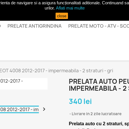
ta de navigare si a asigura funcționalitati aditionale. Continuand sa 
urilor.
Aflati mai multe
close
O
PRELATE ANTIGRINDINA
PRELATE MOTO - ATV - S
OT 4008 2012-2017 - impermeabila - 2 straturi - gri
PRELATA AUTO PEU
IMPERMEABILA - 2 
340 lei

Livrare in 2 zile lucratoare
Prelata auto cu 2 straturi, s