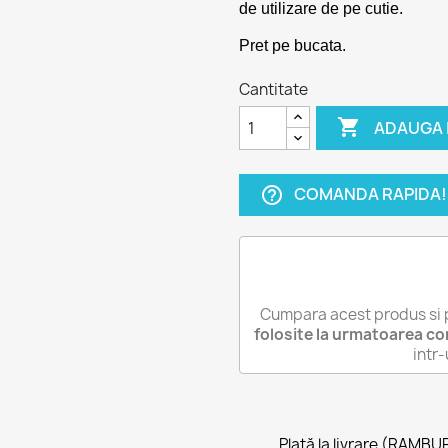
de utilizare de pe cutie.
Pret pe bucata.
Cantitate

ADAUGA 
COMANDA RAPIDA!
help_outline
Cumpara acest produs si 
folosite la urmatoarea c
intr
Plată la livrare (RAMBU