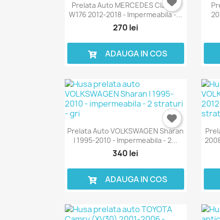
Prelata Auto MERCEDES Clasa A
Pr
W176 2012-2018 - Impermeabila -...
20
270 lei
ADAUGA IN COS
Prelata Auto VOLKSWAGEN Sharan
Prel
I 1995-2010 - Impermeabila - 2...
2008
340 lei
ADAUGA IN COS