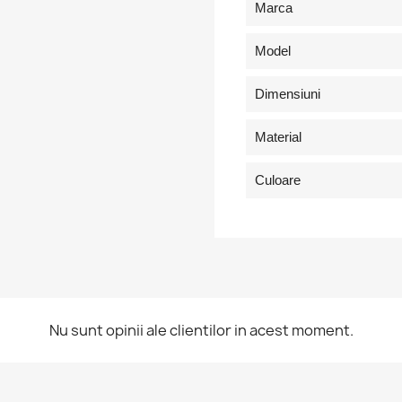
Marca
Model
Dimensiuni
Material
Culoare
ntra in cont
Nu sunt opinii ale clientilor in acest moment.
buie sa fi logat in contul de client pentru a salva produse in Lista 
orite.