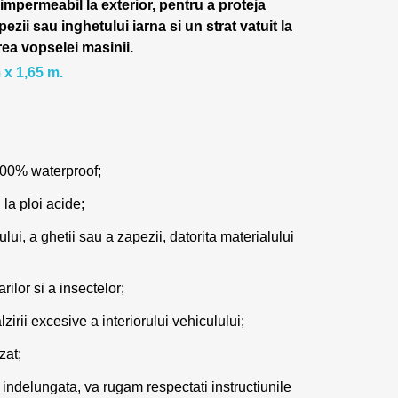
 impermeabil la exterior, pentru a proteja
pezii sau inghetului iarna si un strat vatuit la
rea vopselei masinii.
 x 1,65 m.
100% waterproof;
 la ploi acide;
lui, a ghetii sau a zapezii, datorita materialului
ilor si a insectelor;
zirii excesive a interiorului vehiculului;
zat;
 indelungata, va rugam respectati instructiunile