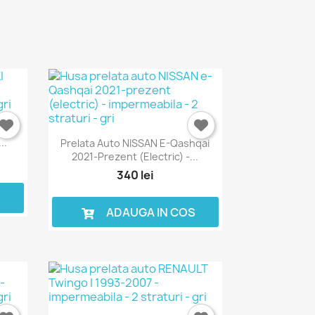
2017-
..
Prelata Auto NISSAN E-Qashqai
2021-Prezent (electric) -...
340 lei
S
ADAUGA IN COS