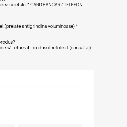
irea coletului * CARD BANCAR / TELEFON
 lei (prelate antigrindina voluminoase) *
produs?
tice să returnați produsul nefolosit (consultați