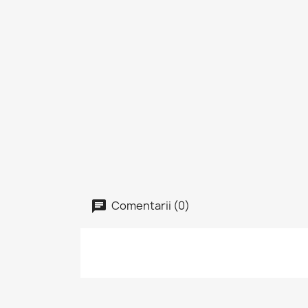
Comentarii (0)
I
Tre
Fav