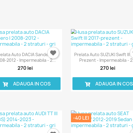
Anuleaza
Intra in cont
relata Auto DACIA Sandero I
Prelata Auto SUZUKI Swift III 
08-2012 - Impermeabila - 2...
Prezent - Impermeabila - 2.
270 lei
270 lei
ADAUGA IN COS
ADAUGA IN CO
-40 LEI