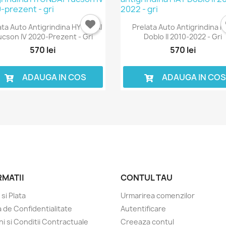
ata Auto Antigrindina HYUNDAI
Prelata Auto Antigrindina F
ucson IV 2020-Prezent - Gri
Doblo II 2010-2022 - Gri
570 lei
570 lei
ADAUGA IN COS
ADAUGA IN CO
RMATII
CONTUL TAU
 si Plata
Urmarirea comenzilor
a de Confidentialitate
Autentificare
i si Conditii Contractuale
Creeaza contul