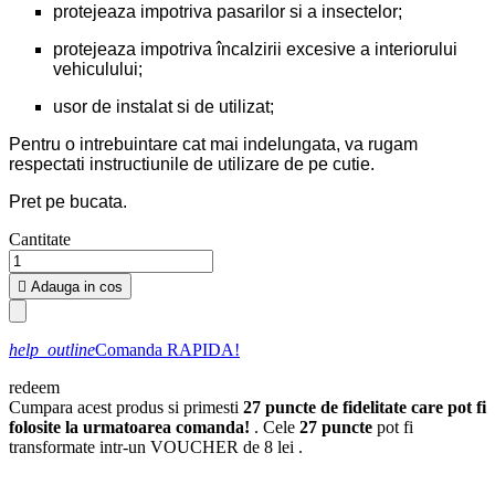
protejeaza impotriva pasarilor si a insectelor;
protejeaza impotriva încalzirii excesive a interiorului
vehiculului;
usor de instalat si de utilizat;
Pentru o intrebuintare cat mai indelungata, va rugam
respectati instructiunile de utilizare de pe cutie.
Pret pe bucata.
Cantitate

Adauga in cos
help_outline
Comanda RAPIDA!
redeem
Cumpara acest produs si primesti
27
puncte de fidelitate care pot fi
folosite la urmatoarea comanda!
. Cele
27
puncte
pot fi
transformate intr-un VOUCHER de
8 lei
.