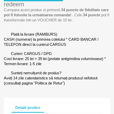
redeem
Cumpara acest produs si primesti
34
puncte de fidelitate care
pot fi folosite la urmatoarea comanda!
. Cele
34
puncte
pot fi
transformate intr-un VOUCHER de
10 lei
.
Plată la livrare (RAMBURS)
CASH (numerar) la primirea coletului * CARD BANCAR /
TELEFON direct la curierul CARGUS
Curieri: CARGUS / DPD
Cost livrare: 25 lei > 39 lei (prelate antigrindina voluminoase) *
Termen livrare: 1-5 zile
Sunteți nemulțumit de produs?
Aveți 14 zile calendaristice să returnați produsul nefolosit
(consultați pagina "Politica de Retur")
Detalii produs