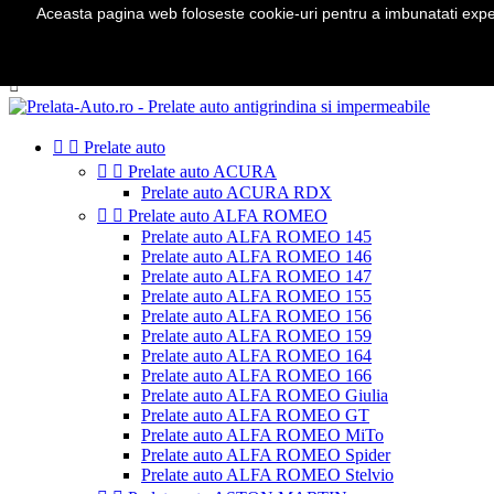
Aceasta pagina web foloseste cookie-uri pentru a imbunatati experie
Telefon:
0724 571 115

Autentificare
shopping_cart
Cos
(0)



Prelate auto


Prelate auto ACURA
Prelate auto ACURA RDX


Prelate auto ALFA ROMEO
Prelate auto ALFA ROMEO 145
Prelate auto ALFA ROMEO 146
Prelate auto ALFA ROMEO 147
Prelate auto ALFA ROMEO 155
Prelate auto ALFA ROMEO 156
Prelate auto ALFA ROMEO 159
Prelate auto ALFA ROMEO 164
Prelate auto ALFA ROMEO 166
Prelate auto ALFA ROMEO Giulia
Prelate auto ALFA ROMEO GT
Prelate auto ALFA ROMEO MiTo
Prelate auto ALFA ROMEO Spider
Prelate auto ALFA ROMEO Stelvio