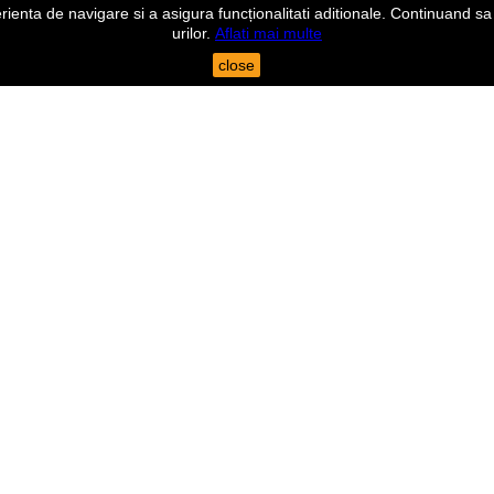
nta de navigare si a asigura funcționalitati aditionale. Continuand sa n
urilor.
Aflati mai multe
close