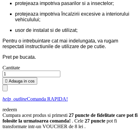
protejeaza impotriva pasarilor si a insectelor;
protejeaza impotriva încalzirii excesive a interiorului
vehiculului;
usor de instalat si de utilizat;
Pentru o intrebuintare cat mai indelungata, va rugam
respectati instructiunile de utilizare de pe cutie.
Pret pe bucata.
Cantitate

Adauga in cos
help_outline
Comanda RAPIDA!
redeem
Cumpara acest produs si primesti
27
puncte de fidelitate care pot fi
folosite la urmatoarea comanda!
. Cele
27
puncte
pot fi
transformate intr-un VOUCHER de
8 lei
.