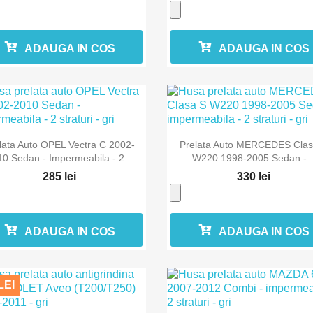
ADAUGA IN COS
ADAUGA IN COS


Vizualizare rapida
Vizualizare rapida
lata Auto OPEL Vectra C 2002-
Prelata Auto MERCEDES Clas
0 Sedan - Impermeabila - 2...
W220 1998-2005 Sedan -..
285 lei
330 lei
ADAUGA IN COS
ADAUGA IN COS
LEI