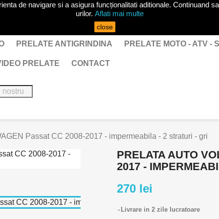
ta de navigare si a asigura funcționalitati aditionale. Continuand sa 
urilor.
Aflati mai multe
close
O
PRELATE ANTIGRINDINA
PRELATE MOTO - ATV -
VIDEO PRELATE
CONTACT
GEN Passat CC 2008-2017 - impermeabila - 2 straturi - gri
PRELATA AUTO VO
2017 - IMPERMEABIL
270 lei
Livrare in 2 zile lucratoare