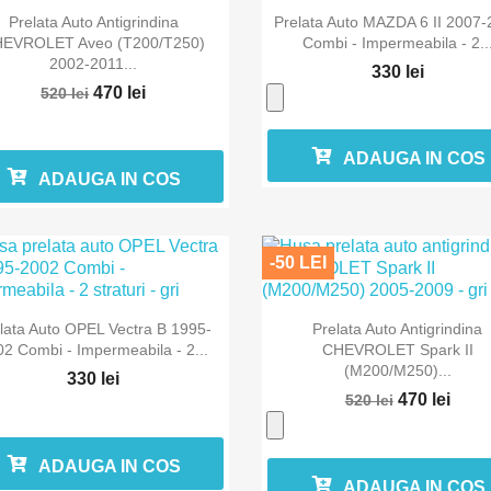


Vizualizare rapida
Vizualizare rapida
Prelata Auto Antigrindina
Prelata Auto MAZDA 6 II 2007
EVROLET Aveo (T200/T250)
Combi - Impermeabila - 2..
2002-2011...
330 lei
470 lei
520 lei
ADAUGA IN COS
ADAUGA IN COS
-50 LEI


Vizualizare rapida
Vizualizare rapida
lata Auto OPEL Vectra B 1995-
Prelata Auto Antigrindina
2 Combi - Impermeabila - 2...
CHEVROLET Spark II
(M200/M250)...
330 lei
470 lei
520 lei
ADAUGA IN COS
ADAUGA IN COS