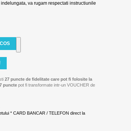
 indelungata, va rugam respectati instructiunile
 COS
!
sti
27
puncte de fidelitate care pot fi folosite la
7
puncte
pot fi transformate intr-un VOUCHER de
)
letului * CARD BANCAR / TELEFON direct la