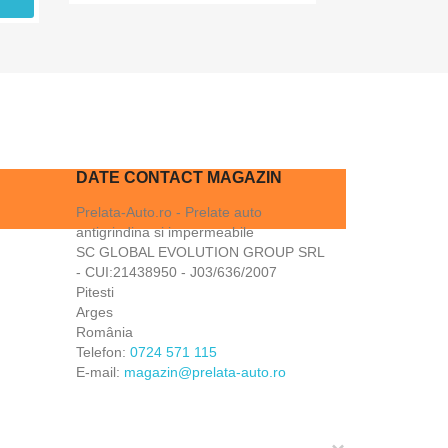
DATE CONTACT MAGAZIN
Prelata-Auto.ro - Prelate auto
antigrindina si impermeabile
SC GLOBAL EVOLUTION GROUP SRL
- CUI:21438950 - J03/636/2007
Pitesti
Arges
România
Telefon:
0724 571 115
E-mail:
magazin@prelata-auto.ro
e video-uri reale pe canalul nostru de