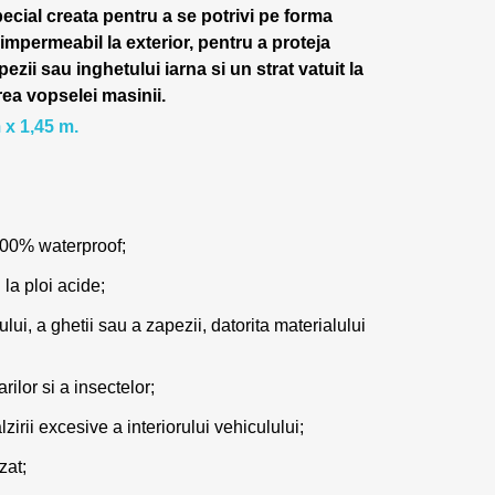
pecial creata pentru a se potrivi pe forma
 impermeabil la exterior, pentru a proteja
pezii sau inghetului iarna si un strat vatuit la
rea vopselei masinii.
 x 1,45 m.
100% waterproof;
 la ploi acide;
lui, a ghetii sau a zapezii, datorita materialului
ilor si a insectelor;
zirii excesive a interiorului vehiculului;
zat;