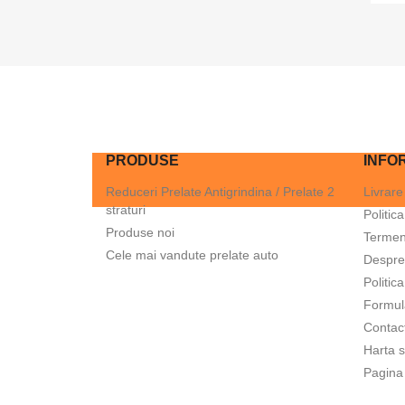
PRODUSE
INFOR
Reduceri Prelate Antigrindina / Prelate 2
Livrare
straturi
Politic
Produse noi
Termeni
Cele mai vandute prelate auto
Despre
Politic
Formul
Contac
Harta s
Pagina