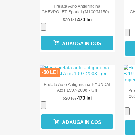

Vizualizare rapida
Prelata Auto Antigrindina
CHEVROLET Spark I (M100/M150)...
CH
470 lei
520 lei
ADAUGA IN COS
-50 LEI

Vizualizare rapida
Prelata Auto Antigrindina HYUNDAI
Atos 1997-2008 - Gri
Pre
200
470 lei
520 lei
ADAUGA IN COS