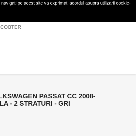
navigati pe acest site va exprimati acordul asupra utilizarii cookie-
shopping_cart

Cos
(0)
Autentificare
 SCOOTER
LKSWAGEN PASSAT CC 2008-
A - 2 STRATURI - GRI