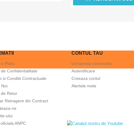
MATII
CONTUL TAU
 si Plata
Urmarirea comenzilor
a de Confidentialitate
Autentificare
 si Conditii Contractuale
Creeaza contul
 Noi
Alertele mele
a de Retur
ar Retragere din Contract
teaza-ne
ite-ului
Arata prelata ca in poze? Urmarest
 oficiala ANPC