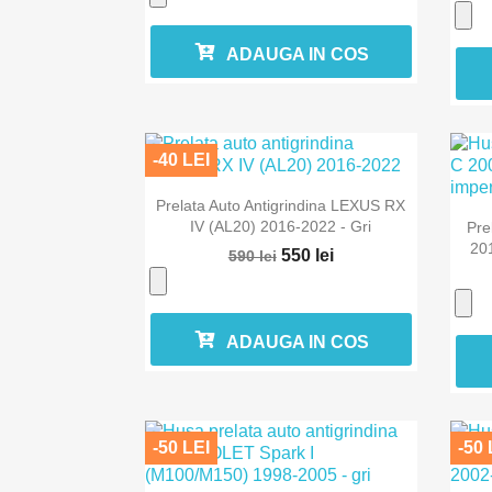
ADAUGA IN COS
-40 LEI

Vizualizare rapida
Prelata Auto Antigrindina LEXUS RX
IV (AL20) 2016-2022 - Gri
Pre
201
550 lei
590 lei
ADAUGA IN COS
-50 LEI
-50 