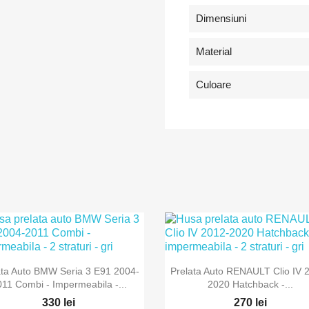
Dimensiuni
Material
Culoare


Vizualizare rapida
Vizualizare rapida
ata Auto BMW Seria 3 E91 2004-
Prelata Auto RENAULT Clio IV 
11 Combi - Impermeabila -...
2020 Hatchback -...
330 lei
270 lei