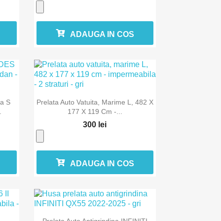
ADAUGA IN COS

Vizualizare rapida
a S
Prelata Auto Vatuita, Marime L, 482 X
.
177 X 119 Cm -...
300 lei
ADAUGA IN COS

Vizualizare rapida
Prelata Auto Antigrindina INFINITI