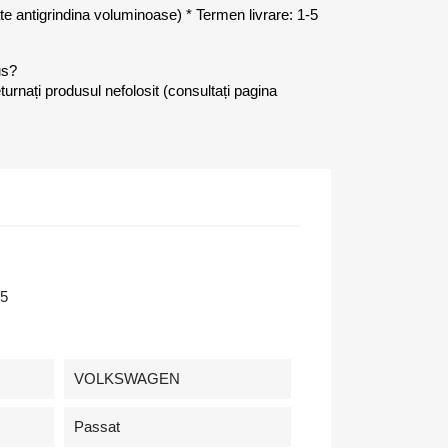
late antigrindina voluminoase) * Termen livrare: 1-5
us?
eturnați produsul nefolosit (consultați pagina
5
VOLKSWAGEN
Passat