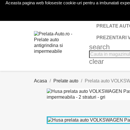
Aceasta pagina web foloseste cookie-uri pentru a imbunatati experien
Telefon:
0724 571 115
PRELATE AUT
PREZENTARI 
search
clear
Acasa
Prelate auto
Prelata auto VOLKSWA