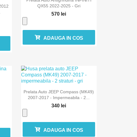
QX55 2022-2025 - Gri
-2012
.
570 lei
ADAUGA IN COS

Vizualizare rapida
Prelata Auto JEEP Compass (MK49)
2007-2017 - Impermeabila - 2...
340 lei
ADAUGA IN COS