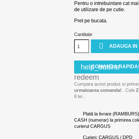
Pentru o intrebuintare cat mai
de utilizare de pe cutie.
Pret pe bucata.
Cantitate

ADAUGA IN
help_outline
COMANDA RAPIDA
redeem
Cumpara acest produs si prime
urmatoarea comanda!
. Cele
2
8 lei
.
Plată la livrare (RAMBURS
CASH (numerar) la primirea co
curierul CARGUS
Curieri: CARGUS / DPD