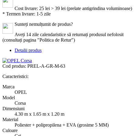
Cost livrare: 25 lei > 39 lei (prelate antigrindina voluminoase)
* Termen livrare: 1-5 zile
Sunteți nemulțumit de produs?
Aveți 14 zile calendaristice să returnați produsul nefolosit
(consultați pagina "Politica de Retur")
Detalii produs
Cod produs:
PREL-A-GR-M-63
Caracteristici:
Marca
OPEL
Model
Corsa
Dimensiuni
4.30 m x 1.65 m x 1.20 m
Material
Poliester + polipropilena + EVA (grosime 5 MM)
Culoare
Gri