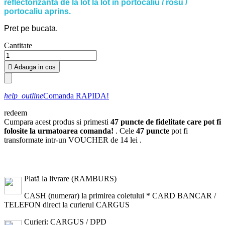
reflectorizanta de la lot la lot in portocaliu / rosu /
portocaliu aprins.
Pret pe bucata.
Cantitate

Adauga in cos
help_outline
Comanda RAPIDA!
redeem
Cumpara acest produs si primesti
47
puncte de fidelitate care pot fi
folosite la urmatoarea comanda!
. Cele
47
puncte
pot fi
transformate intr-un VOUCHER de
14 lei
.
Plată la livrare (RAMBURS)
CASH (numerar) la primirea coletului * CARD BANCAR /
TELEFON direct la curierul CARGUS
Curieri: CARGUS / DPD