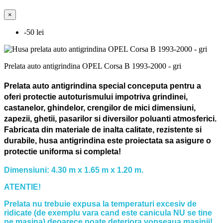
×
-50 lei
Prelata auto antigrindina OPEL Corsa B 1993-2000 - gri
Prelata auto antigrindina special conceputa pentru a
oferi protectie autoturismului impotriva grindinei,
castanelor, ghindelor, crengilor de mici dimensiuni,
zapezii, ghetii, pasarilor si diversilor poluanti atmosferici.
Fabricata din materiale de inalta calitate, rezistente si
durabile, husa antigrindina este proiectata sa asigure o
protectie uniforma si completa!
Dimensiuni: 4.30 m x 1.65 m x 1.20 m.
ATENTIE!
Prelata nu trebuie expusa la temperaturi excesiv de
ridicate (de exemplu vara cand este canicula NU se tine
pe masina) deoarece poate deteriora vopseaua masinii!