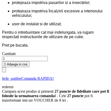
protejeaza impotriva pasarilor si a insectelor;
protejeaza impotriva încalzirii excesive a interiorului
vehiculului;
usor de instalat si de utilizat;
Pentru o intrebuintare cat mai indelungata, va rugam
respectati instructiunile de utilizare de pe cutie.
Pret pe bucata.
Cantitate

Adauga in cos
help_outline
Comanda RAPIDA!
redeem
Cumpara acest produs si primesti
27
puncte de fidelitate care pot fi
folosite la urmatoarea comanda!
. Cele
27
puncte
pot fi
transformate intr-un VOUCHER de
8 lei
.