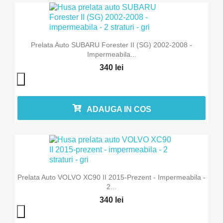
Prelata Auto SUBARU Forester II (SG) 2002-2008 -
Impermeabila...
340 lei
ADAUGA IN COS
×
Intra in cont
Prelata Auto VOLVO XC90 II 2015-Prezent - Impermeabila -
2...
340 lei
Trebuie sa fi logat in contul de client pentru a salva
produse in Lista de Favorite.