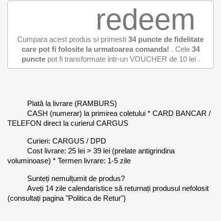
redeem
Cumpara acest produs si primesti
34
puncte de fidelitate
care pot fi folosite la urmatoarea comanda!
. Cele
34
puncte
pot fi transformate intr-un VOUCHER de
10 lei
.
Plată la livrare (RAMBURS)
CASH (numerar) la primirea coletului * CARD BANCAR /
TELEFON direct la curierul CARGUS
Curieri: CARGUS / DPD
Cost livrare: 25 lei > 39 lei (prelate antigrindina
voluminoase) * Termen livrare: 1-5 zile
Sunteți nemulțumit de produs?
Aveți 14 zile calendaristice să returnați produsul nefolosit
(consultați pagina "Politica de Retur")