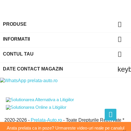

PRODUSE

INFORMATII

CONTUL TAU
key
DATE CONTACT MAGAZIN
2020-2026 -
Prelata-Auto.ro
- Toate Drepturile Rezervate *
GLOBAL EVOLUTION GROUP SRL * CUI:21438950 *
Arata prelata ca in poze? Urmareste video-uri reale pe canalul