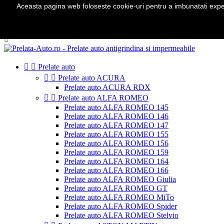
Aceasta pagina web foloseste cookie-uri pentru a imbunatati experie
Telefon:
0724 571 115

Autentificare
shopping_cart
Cos
(0)



Prelate auto


Prelate auto ACURA
Prelate auto ACURA RDX


Prelate auto ALFA ROMEO
Prelate auto ALFA ROMEO 145
Prelate auto ALFA ROMEO 146
Prelate auto ALFA ROMEO 147
Prelate auto ALFA ROMEO 155
Prelate auto ALFA ROMEO 156
Prelate auto ALFA ROMEO 159
Prelate auto ALFA ROMEO 164
Prelate auto ALFA ROMEO 166
Prelate auto ALFA ROMEO Giulia
Prelate auto ALFA ROMEO GT
Prelate auto ALFA ROMEO MiTo
Prelate auto ALFA ROMEO Spider
Prelate auto ALFA ROMEO Stelvio