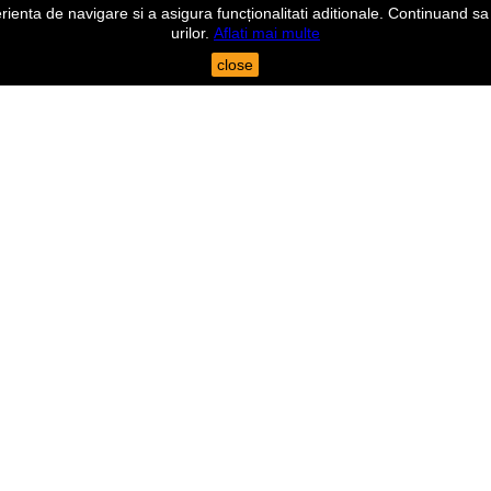
nta de navigare si a asigura funcționalitati aditionale. Continuand sa n
urilor.
Aflati mai multe
close