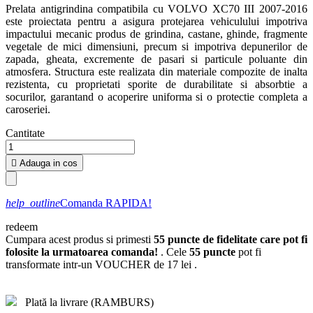
Prelata antigrindina compatibila cu VOLVO XC70 III 2007-2016
este proiectata pentru a asigura protejarea vehiculului impotriva
impactului mecanic produs de grindina, castane, ghinde, fragmente
vegetale de mici dimensiuni, precum si impotriva depunerilor de
zapada, gheata, excremente de pasari si particule poluante din
atmosfera. Structura este realizata din materiale compozite de inalta
rezistenta, cu proprietati sporite de durabilitate si absorbtie a
socurilor, garantand o acoperire uniforma si o protectie completa a
caroseriei.
Cantitate

Adauga in cos
help_outline
Comanda RAPIDA!
redeem
Cumpara acest produs si primesti
55
puncte de fidelitate care pot fi
folosite la urmatoarea comanda!
. Cele
55
puncte
pot fi
transformate intr-un VOUCHER de
17 lei
.
Plată la livrare (RAMBURS)