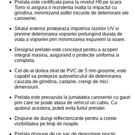
Prelata este certificata pana la nivelul H6 pe scara
Torro si asigura o rezistenta inalta la impactul cu
grindina, minimizand astfel riscurile de deteriorare ale
caroseriei.
Stratul exterior protejeaza impotriva razelor UV si
previne deteriorarea vopselei prelungind durata de
viata a vopselei prin minimizarea expunerii la soare.
Designul prelatei este conceput pentru a acoperi
integral masina, asigurand o protectie uniforma si
completa.
Cel de-al doilea strat de PVC de 5 mm grosime, este
capabil sa protejeze autovehiculul de deteriorarea
cauzata de grindina, castane, crengi de mici
dimensiuni.
Prelata este prevazuta la jumatatea caroseriei cu gauri
prin care se poate atasa de vehicul un cablu. Cu
ajutorul acestora, puteti evita furtul prelatei.
Dispune de dungi reflectorizante pentru a creste
vizibilitatea pe timp de noapte.
Prelata dispune de un sac de depozitare practic.