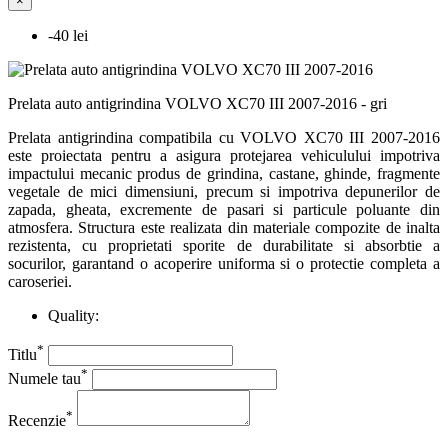
×
-40 lei
Prelata auto antigrindina VOLVO XC70 III 2007-2016 - gri
Prelata antigrindina compatibila cu VOLVO XC70 III 2007-2016
este proiectata pentru a asigura protejarea vehiculului impotriva
impactului mecanic produs de grindina, castane, ghinde, fragmente
vegetale de mici dimensiuni, precum si impotriva depunerilor de
zapada, gheata, excremente de pasari si particule poluante din
atmosfera. Structura este realizata din materiale compozite de inalta
rezistenta, cu proprietati sporite de durabilitate si absorbtie a
socurilor, garantand o acoperire uniforma si o protectie completa a
caroseriei.
Quality:
*
Titlu
*
Numele tau
*
Recenzie