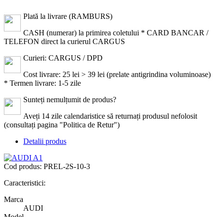
Plată la livrare (RAMBURS)
CASH (numerar) la primirea coletului * CARD BANCAR /
TELEFON direct la curierul CARGUS
Curieri: CARGUS / DPD
Cost livrare: 25 lei > 39 lei (prelate antigrindina voluminoase)
* Termen livrare: 1-5 zile
Sunteți nemulțumit de produs?
Aveți 14 zile calendaristice să returnați produsul nefolosit
(consultați pagina "Politica de Retur")
Detalii produs
Cod produs:
PREL-2S-10-3
Caracteristici:
Marca
AUDI
Model