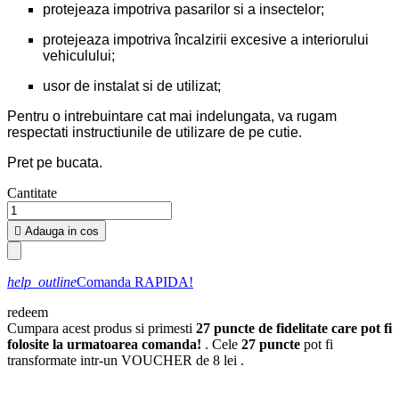
protejeaza impotriva pasarilor si a insectelor;
protejeaza impotriva încalzirii excesive a interiorului
vehiculului;
usor de instalat si de utilizat;
Pentru o intrebuintare cat mai indelungata, va rugam
respectati instructiunile de utilizare de pe cutie.
Pret pe bucata.
Cantitate

Adauga in cos
help_outline
Comanda RAPIDA!
redeem
Cumpara acest produs si primesti
27
puncte de fidelitate care pot fi
folosite la urmatoarea comanda!
. Cele
27
puncte
pot fi
transformate intr-un VOUCHER de
8 lei
.