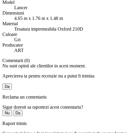
Model
Lancer
Dimensiuni
4.65 m x 1.76 m x 1.48 m
Material
Tesatura impermeabila Oxford 210D
Culoare
Gri
Producator
ART
Comentarii (0)
Nu sunt opinii ale clientilor in acest moment.
Aprecierea ta pentru recenzie nu a putut fi trimisa
Da
Reclama un comentariu
Sigur doresti sa raportezi acest comentariu?
Nu
Da
Raport trimis