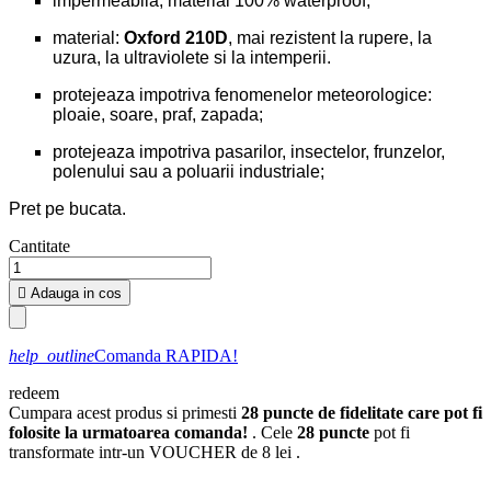
impermeabila, material 100% waterproof;
material:
Oxford 210D
, mai rezistent la rupere, la
uzura, la ultraviolete si la intemperii.
protejeaza impotriva fenomenelor meteorologice:
ploaie, soare, praf, zapada;
protejeaza impotriva pasarilor, insectelor, frunzelor,
polenului sau a poluarii industriale;
Pret pe bucata.
Cantitate

Adauga in cos
help_outline
Comanda RAPIDA!
redeem
Cumpara acest produs si primesti
28
puncte de fidelitate care pot fi
folosite la urmatoarea comanda!
. Cele
28
puncte
pot fi
transformate intr-un VOUCHER de
8 lei
.