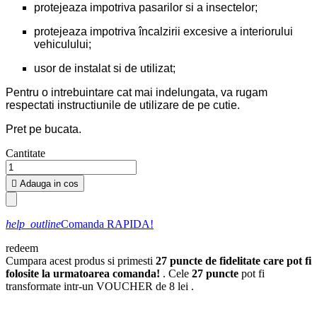
protejeaza impotriva pasarilor si a insectelor;
protejeaza impotriva încalzirii excesive a interiorului
vehiculului;
usor de instalat si de utilizat;
Pentru o intrebuintare cat mai indelungata, va rugam
respectati instructiunile de utilizare de pe cutie.
Pret pe bucata.
Cantitate

Adauga in cos
help_outline
Comanda RAPIDA!
redeem
Cumpara acest produs si primesti
27
puncte de fidelitate care pot fi
folosite la urmatoarea comanda!
. Cele
27
puncte
pot fi
transformate intr-un VOUCHER de
8 lei
.