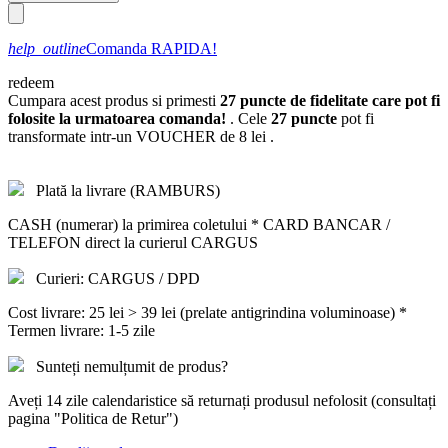
help_outline
Comanda RAPIDA!
redeem
Cumpara acest produs si primesti
27
puncte de fidelitate care pot fi
folosite la urmatoarea comanda!
. Cele
27
puncte
pot fi
transformate intr-un VOUCHER de
8 lei
.
Plată la livrare (RAMBURS)
CASH (numerar) la primirea coletului * CARD BANCAR /
TELEFON direct la curierul CARGUS
Curieri: CARGUS / DPD
Cost livrare: 25 lei > 39 lei (prelate antigrindina voluminoase) *
Termen livrare: 1-5 zile
Sunteți nemulțumit de produs?
Aveți 14 zile calendaristice să returnați produsul nefolosit (consultați
pagina "Politica de Retur")