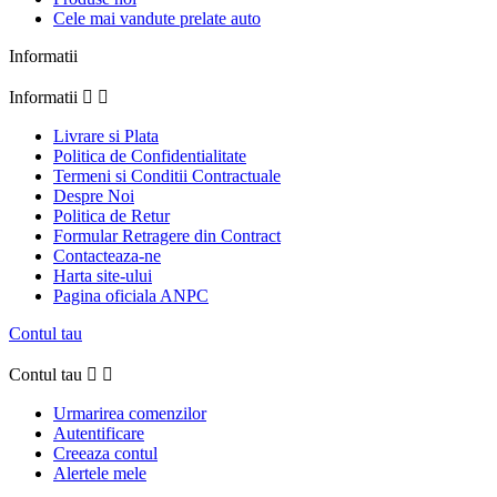
Cele mai vandute prelate auto
Informatii
Informatii


Livrare si Plata
Politica de Confidentialitate
Termeni si Conditii Contractuale
Despre Noi
Politica de Retur
Formular Retragere din Contract
Contacteaza-ne
Harta site-ului
Pagina oficiala ANPC
Contul tau
Contul tau


Urmarirea comenzilor
Autentificare
Creeaza contul
Alertele mele