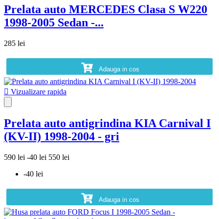
Prelata auto MERCEDES Clasa S W220
1998-2005 Sedan -...
285 lei
Adauga in cos

Vizualizare rapida
Prelata auto antigrindina KIA Carnival I
(KV-II) 1998-2004 - gri
590 lei
-40 lei
550 lei
-40 lei
Adauga in cos