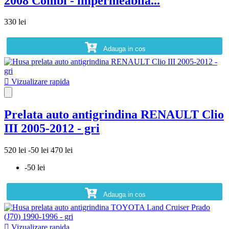
2008 Combi - impermeabila...
330 lei
Adauga in cos

Vizualizare rapida
Prelata auto antigrindina RENAULT Clio
III 2005-2012 - gri
520 lei
-50 lei
470 lei
-50 lei
Adauga in cos

Vizualizare rapida