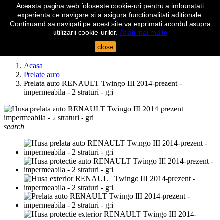
Aceasta pagina web foloseste cookie-uri pentru a imbunatati

experienta de navigare si a asigura funcționalitati aditionale.
shopping_cart
Cos
(0)
Continuand sa navigati pe acest site va exprimati acordul asupra

Autentificare
utilizarii cookie-urilor.
Aflati mai multe
close
search
Acasa
Prelate auto
Prelata auto RENAULT Twingo III 2014-prezent -
impermeabila - 2 straturi - gri
search