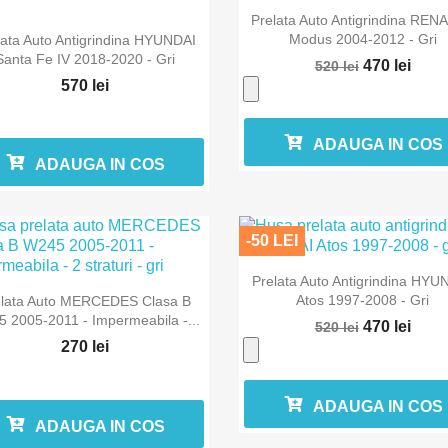

Vizualizare rapida
Prelata Auto Antigrindina REN

Vizualizare rapida
Modus 2004-2012 - Gri
lata Auto Antigrindina HYUNDAI
Santa Fe IV 2018-2020 - Gri
470 lei
520 lei
570 lei
ADAUGA IN COS
ADAUGA IN COS
-50 LEI

Vizualizare rapida
Prelata Auto Antigrindina HYU

Vizualizare rapida
Atos 1997-2008 - Gri
elata Auto MERCEDES Clasa B
 2005-2011 - Impermeabila -...
470 lei
520 lei
270 lei
ADAUGA IN COS
ADAUGA IN COS