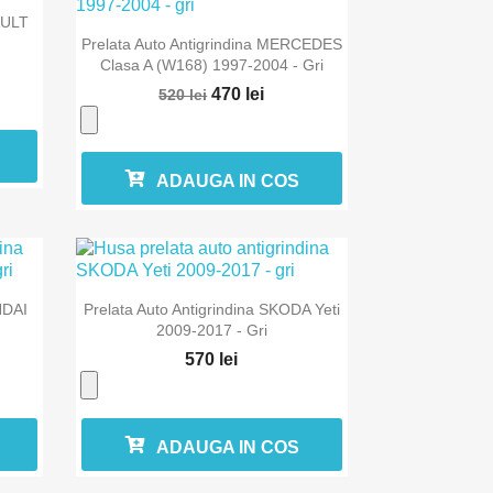
AULT

Vizualizare rapida
Prelata Auto Antigrindina MERCEDES
Clasa A (W168) 1997-2004 - Gri
470 lei
520 lei
ADAUGA IN COS

Vizualizare rapida
NDAI
Prelata Auto Antigrindina SKODA Yeti
2009-2017 - Gri
570 lei
ADAUGA IN COS