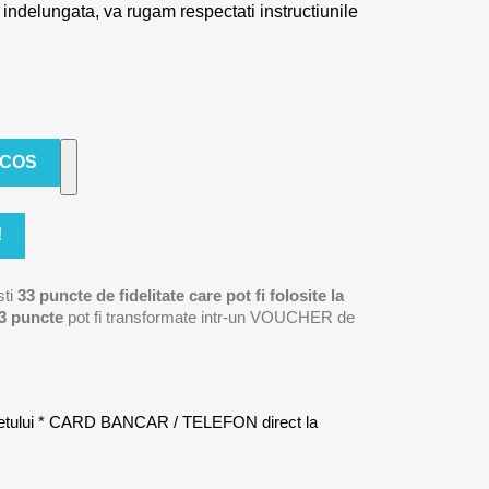
 indelungata, va rugam respectati instructiunile
 COS
!
sti
33
puncte de fidelitate care pot fi folosite la
3
puncte
pot fi transformate intr-un VOUCHER de
)
letului * CARD BANCAR / TELEFON direct la