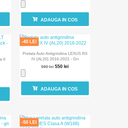
ADAUGA IN COS
-40 LEI

Vizualizare rapida
Prelata Auto Antigrindina LEXUS RX
IV (AL20) 2016-2022 - Gri
 II
550 lei
590 lei
ADAUGA IN COS
-50 LEI