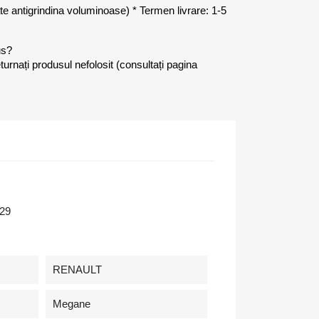
late antigrindina voluminoase) * Termen livrare: 1-5
us?
eturnați produsul nefolosit (consultați pagina
29
RENAULT
Megane