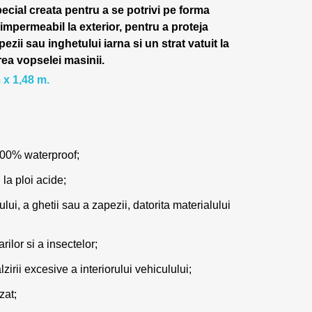
pecial creata pentru a se potrivi pe forma
 impermeabil la exterior, pentru a proteja
pezii sau inghetului iarna si un strat vatuit la
rea vopselei masinii.
 x 1,48 m.
100% waterproof;
 la ploi acide;
lui, a ghetii sau a zapezii, datorita materialului
ilor si a insectelor;
zirii excesive a interiorului vehiculului;
zat;