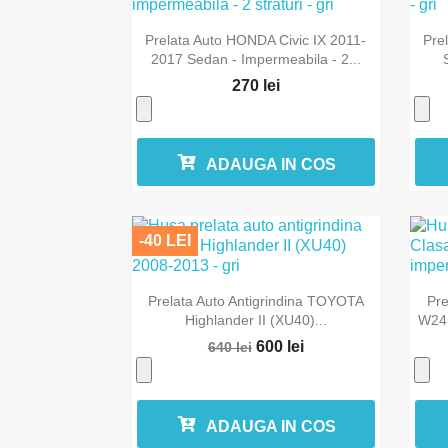

Vizualizare rapida
Prelata Auto HONDA Civic IX 2011-
Pre
2017 Sedan - Impermeabila - 2...
270 lei
ADAUGA IN COS
-40 LEI

Vizualizare rapida
Prelata Auto Antigrindina TOYOTA
Pr
Highlander II (XU40)...
W245
600 lei
640 lei
ADAUGA IN COS