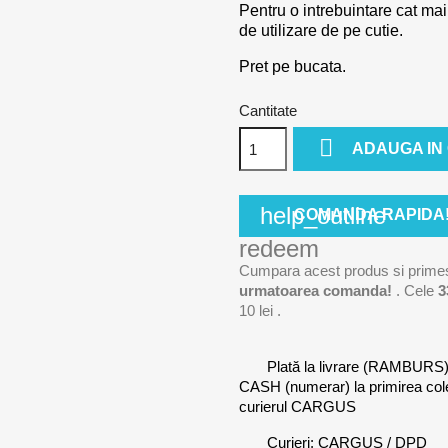
Pentru o intrebuintare cat mai
de utilizare de pe cutie.
Pret pe bucata.
Cantitate

ADAUGA IN
help_outline
COMANDA RAPIDA
redeem
Cumpara acest produs si prime
urmatoarea comanda!
. Cele
3
10 lei
.
Plată la livrare (RAMBURS
CASH (numerar) la primirea co
curierul CARGUS
Curieri: CARGUS / DPD