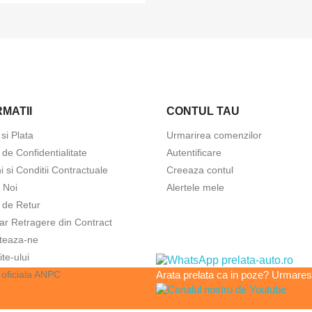
MATII
CONTUL TAU
 si Plata
Urmarirea comenzilor
a de Confidentialitate
Autentificare
 si Conditii Contractuale
Creeaza contul
 Noi
Alertele mele
a de Retur
ar Retragere din Contract
teaza-ne
ite-ului
 oficiala ANPC
Arata prelata ca in poze? Urmarest