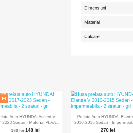
Dimensiuni
Material
Culoare
LEI


Vizualizare rapida
Vizualizare rapida
elata Auto HYUNDAI Accent V
Prelata Auto HYUNDAI Elantr
-2023 Sedan - Material PEVA...
2010-2015 Sedan - Impermeabi
140 lei
270 lei
180 lei