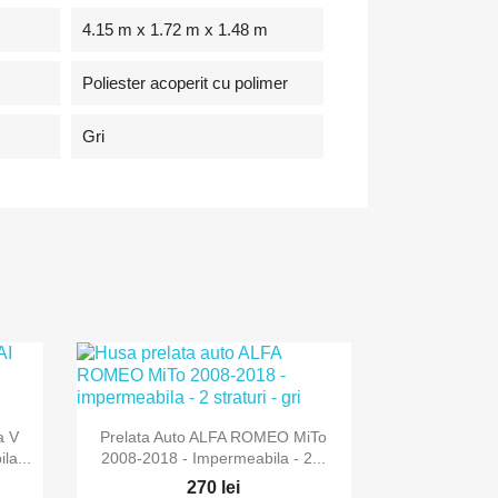
4.15 m x 1.72 m x 1.48 m
Poliester acoperit cu polimer
Gri

Vizualizare rapida
a V
Prelata Auto ALFA ROMEO MiTo
la...
2008-2018 - Impermeabila - 2...
270 lei