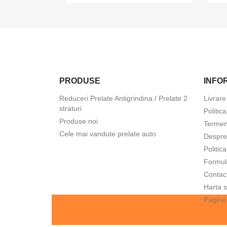
PRODUSE
INFOR
Reduceri Prelate Antigrindina / Prelate 2
Livrare
straturi
Politic
Produse noi
Termeni
Cele mai vandute prelate auto
Despre
Politic
Formul
Contac
Harta s
Pagina