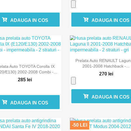
ADAUGA IN COS
ADAUGA IN COS

Vizualizare rapida
Prelata Auto RENAULT Laguna

Vizualizare rapida
2001-2008 Hatchback -...
elata Auto TOYOTA Corolla IX
20/E130) 2002-2008 Combi -...
270 lei
285 lei
ADAUGA IN COS
ADAUGA IN COS
-50 LEI