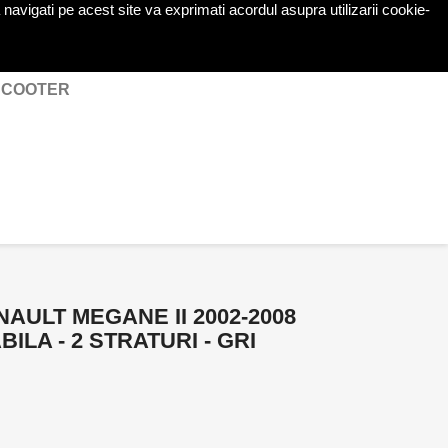
navigati pe acest site va exprimati acordul asupra utilizarii cookie-
shopping_cart

Cos
(0)
Autentificare
 SCOOTER
AULT MEGANE II 2002-2008
ILA - 2 STRATURI - GRI