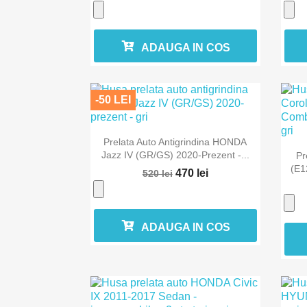
ADAUGA IN COS
-50 LEI

Vizualizare rapida
Prelata Auto Antigrindina HONDA
Jazz IV (GR/GS) 2020-Prezent -...
Pr
(E1
470 lei
520 lei
ADAUGA IN COS