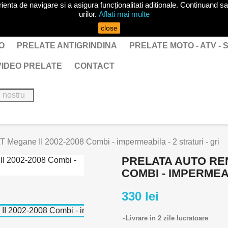
ta de navigare si a asigura funcționalitati aditionale. Continuand sa 
urilor.
Aflati mai multe
close
O
PRELATE ANTIGRINDINA
PRELATE MOTO - ATV -
VIDEO PRELATE
CONTACT
Megane II 2002-2008 Combi - impermeabila - 2 straturi - gri
PRELATA AUTO REN
COMBI - IMPERMEAB
330 lei
Livrare in 2 zile lucratoare