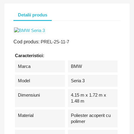
Detalii produs
Cod produs:
PREL-2S-11-7
Caracteristici:
Marca
BMW
Model
Seria 3
Dimensiuni
4.15 m x 1.72 m x
1.48 m
Material
Poliester acoperit cu
polimer