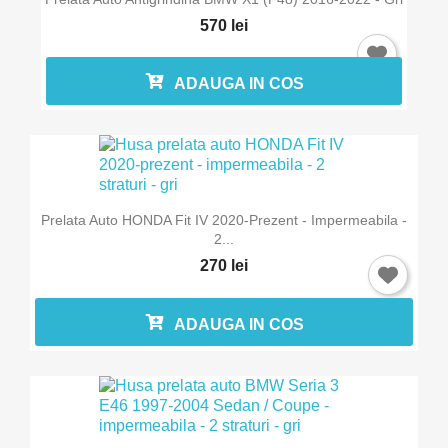
570 lei
ADAUGA IN COS
×
Intra in cont
Prelata Auto HONDA Fit IV 2020-Prezent - Impermeabila -
2...
Trebuie sa fi logat in contul de client pentru a salva
270 lei
produse in Lista de Favorite.
ADAUGA IN COS
Anuleaza
Intra in cont