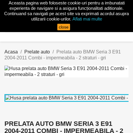
Aceasta pagina web foloseste cookie-uri pentru a imbunatati

experienta de navigare si a asigura funcționalitati aditionale.
Continuand sa navigati pe acest site va exprimati acordul asupra
utilizarii cookie-urilor.
Aflati mai multe
search
close
Acasa
Prelate auto
Prelata auto BMW Seria 3 E91
2004-2011 Combi - impermeabila - 2 straturi - gri
PRELATA AUTO BMW SERIA 3 E91
2004-2011 COMBI - IMPERMEABILA - 2