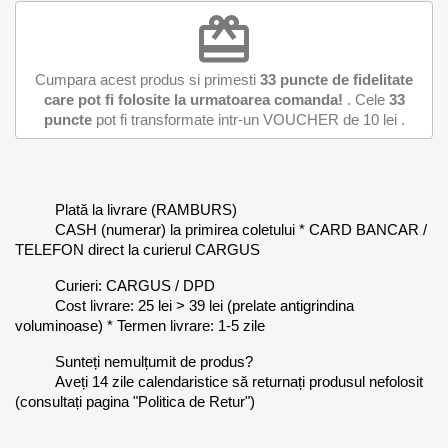
redeem
Cumpara acest produs si primesti
33
puncte de fidelitate
care pot fi folosite la urmatoarea comanda!
. Cele
33
puncte
pot fi transformate intr-un VOUCHER de
10 lei
.
Plată la livrare (RAMBURS)
CASH (numerar) la primirea coletului * CARD BANCAR /
TELEFON direct la curierul CARGUS
Curieri: CARGUS / DPD
Cost livrare: 25 lei > 39 lei (prelate antigrindina
voluminoase) * Termen livrare: 1-5 zile
Sunteți nemulțumit de produs?
Aveți 14 zile calendaristice să returnați produsul nefolosit
(consultați pagina "Politica de Retur")