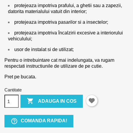
protejeaza impotriva prafului, a ghetii sau a zapezii,
datorita materialului vatuit din interior;
protejeaza impotriva pasarilor si a insectelor;
protejeaza impotriva încalzirii excesive a interiorului
vehiculului;
usor de instalat si de utilizat;
Pentru o intrebuintare cat mai indelungata, va rugam
respectati instructiunile de utilizare de pe cutie.
Pret pe bucata.
Cantitate

ADAUGA IN COS
help_outline
COMANDA RAPIDA!