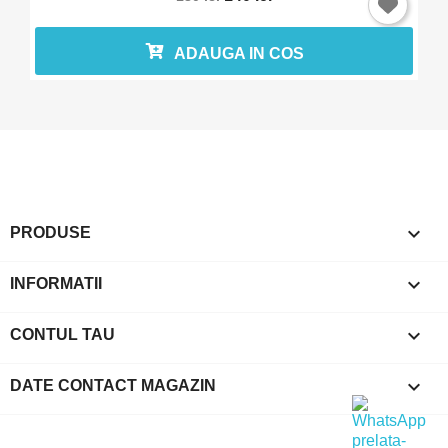
ADAUGA IN COS

PRODUSE

INFORMATII

CONTUL TAU
keyboard_arrow_down
DATE CONTACT MAGAZIN