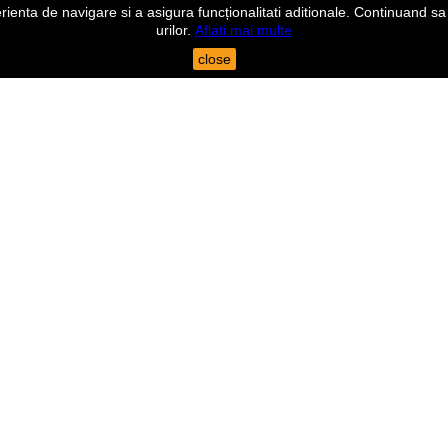
nta de navigare si a asigura funcționalitati aditionale. Continuand sa n
urilor.
Aflati mai multe
close