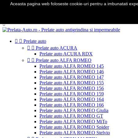
Aceasta pagina web foloseste cookie-uri pentru a imbunatati experie
Telefon:
0724 571 115

Autentificare
shopping_cart
Cos
(0)



Prelate auto


Prelate auto ACURA
Prelate auto ACURA RDX


Prelate auto ALFA ROMEO
Prelate auto ALFA ROMEO 145
Prelate auto ALFA ROMEO 146
Prelate auto ALFA ROMEO 147
Prelate auto ALFA ROMEO 155
Prelate auto ALFA ROMEO 156
Prelate auto ALFA ROMEO 159
Prelate auto ALFA ROMEO 164
Prelate auto ALFA ROMEO 166
Prelate auto ALFA ROMEO Giulia
Prelate auto ALFA ROMEO GT
Prelate auto ALFA ROMEO MiTo
Prelate auto ALFA ROMEO Spider
Prelate auto ALFA ROMEO Stelvio