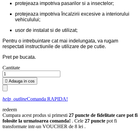
protejeaza impotriva pasarilor si a insectelor;
protejeaza impotriva încalzirii excesive a interiorului
vehiculului;
usor de instalat si de utilizat;
Pentru o intrebuintare cat mai indelungata, va rugam
respectati instructiunile de utilizare de pe cutie.
Pret pe bucata.
Cantitate

Adauga in cos
help_outline
Comanda RAPIDA!
redeem
Cumpara acest produs si primesti
27
puncte de fidelitate care pot fi
folosite la urmatoarea comanda!
. Cele
27
puncte
pot fi
transformate intr-un VOUCHER de
8 lei
.