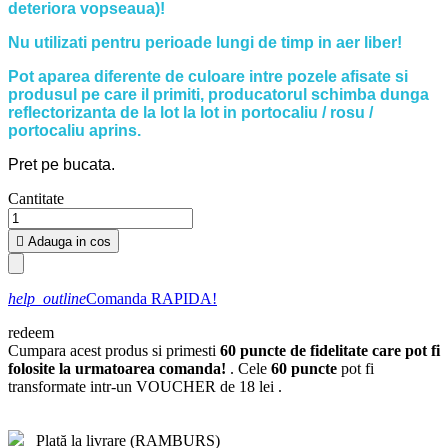
deteriora vopseaua)!
Nu utilizati pentru perioade lungi de timp in aer liber!
Pot aparea diferente de culoare intre pozele afisate si
produsul pe care il primiti, producatorul schimba dunga
reflectorizanta de la lot la lot in portocaliu / rosu /
portocaliu aprins.
Pret pe bucata.
Cantitate

Adauga in cos
help_outline
Comanda RAPIDA!
redeem
Cumpara acest produs si primesti
60
puncte de fidelitate care pot fi
folosite la urmatoarea comanda!
. Cele
60
puncte
pot fi
transformate intr-un VOUCHER de
18 lei
.
Plată la livrare (RAMBURS)