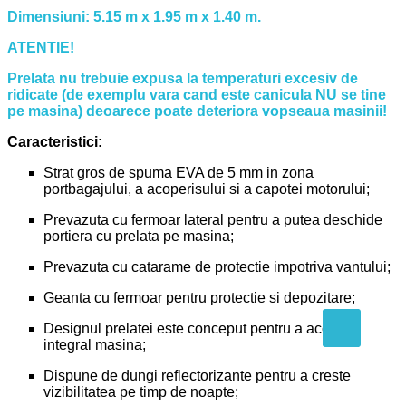
Dimensiuni: 5.15 m x 1.95 m x 1.40 m.
ATENTIE!
Prelata nu trebuie expusa la temperaturi excesiv de
ridicate (de exemplu vara cand este canicula NU se tine
pe masina) deoarece poate deteriora vopseaua masinii!
Caracteristici:
Strat gros de spuma EVA de 5 mm in zona
portbagajului, a acoperisului si a capotei motorului;
Prevazuta cu fermoar lateral pentru a putea deschide
portiera cu prelata pe masina;
Prevazuta cu catarame de protectie impotriva vantului;
Geanta cu fermoar pentru protectie si depozitare;
Designul prelatei este conceput pentru a acoperi
integral masina;
Dispune de dungi reflectorizante pentru a creste
vizibilitatea pe timp de noapte;