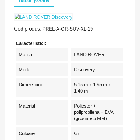
Detalii produs
Cod produs:
PREL-A-GR-SUV-XL-19
Caracteristici:
Marca
LAND ROVER
Model
Discovery
Dimensiuni
5.15 m x 1.95 m x
1.40 m
Material
Poliester +
polipropilena + EVA
(grosime 5 MM)
Culoare
Gri