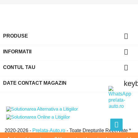

PRODUSE

INFORMATII

CONTUL TAU
key
DATE CONTACT MAGAZIN
2020-2026 -
Prelata-Auto.ro
- Toate Drepturile Rezervate *
GLOBAL EVOLUTION GROUP SRL * CUI:21438950 *