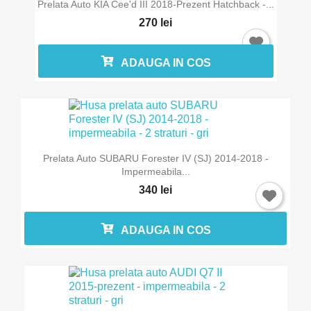
Prelata Auto KIA Cee'd III 2018-Prezent Hatchback -...
270 lei
ADAUGA IN COS
Prelata Auto SUBARU Forester IV (SJ) 2014-2018 -
Impermeabila...
340 lei
ADAUGA IN COS
×
Intra in cont
Trebuie sa fi logat in contul de client pentru a salva
produse in Lista de Favorite.