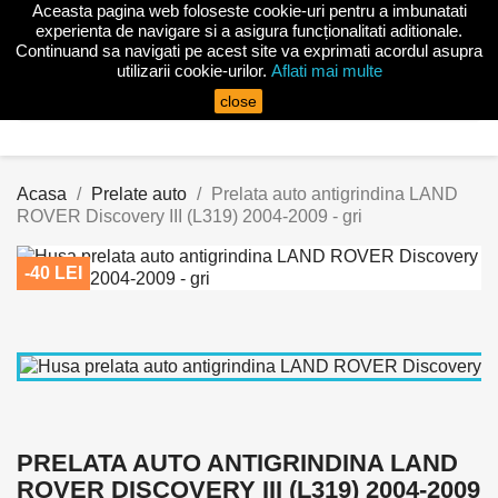
Aceasta pagina web foloseste cookie-uri pentru a imbunatati

experienta de navigare si a asigura funcționalitati aditionale.
Continuand sa navigati pe acest site va exprimati acordul asupra
utilizarii cookie-urilor.
Aflati mai multe
search
close
Acasa
Prelate auto
Prelata auto antigrindina LAND
ROVER Discovery III (L319) 2004-2009 - gri
-40 LEI
PRELATA AUTO ANTIGRINDINA LAND
ROVER DISCOVERY III (L319) 2004-2009