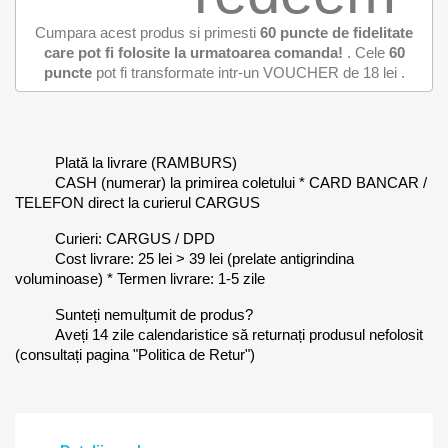
Cumpara acest produs si primesti
60
puncte de fidelitate
care pot fi folosite la urmatoarea comanda!
. Cele
60
puncte
pot fi transformate intr-un VOUCHER de
18 lei
.
Plată la livrare (RAMBURS)
CASH (numerar) la primirea coletului * CARD BANCAR /
TELEFON direct la curierul CARGUS
Curieri: CARGUS / DPD
Cost livrare: 25 lei > 39 lei (prelate antigrindina
voluminoase) * Termen livrare: 1-5 zile
Sunteți nemulțumit de produs?
Aveți 14 zile calendaristice să returnați produsul nefolosit
(consultați pagina "Politica de Retur")