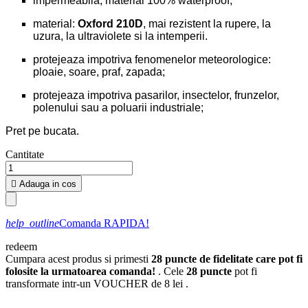
impermeabila, material 100% waterproof;
material:
Oxford 210D
, mai rezistent la rupere, la
uzura, la ultraviolete si la intemperii.
protejeaza impotriva fenomenelor meteorologice:
ploaie, soare, praf, zapada;
protejeaza impotriva pasarilor, insectelor, frunzelor,
polenului sau a poluarii industriale;
Pret pe bucata.
Cantitate

Adauga in cos
help_outline
Comanda RAPIDA!
redeem
Cumpara acest produs si primesti
28
puncte de fidelitate care pot fi
folosite la urmatoarea comanda!
. Cele
28
puncte
pot fi
transformate intr-un VOUCHER de
8 lei
.