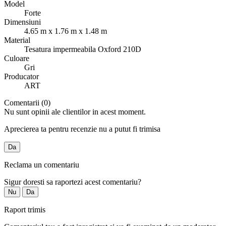
Model
Forte
Dimensiuni
4.65 m x 1.76 m x 1.48 m
Material
Tesatura impermeabila Oxford 210D
Culoare
Gri
Producator
ART
Comentarii (0)
Nu sunt opinii ale clientilor in acest moment.
Aprecierea ta pentru recenzie nu a putut fi trimisa
Da
Reclama un comentariu
Sigur doresti sa raportezi acest comentariu?
Nu
Da
Raport trimis