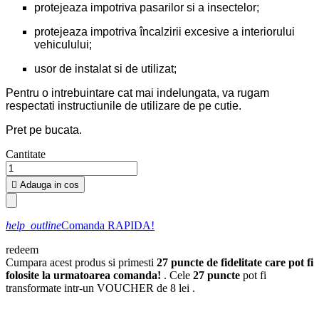
protejeaza impotriva pasarilor si a insectelor;
protejeaza impotriva încalzirii excesive a interiorului
vehiculului;
usor de instalat si de utilizat;
Pentru o intrebuintare cat mai indelungata, va rugam
respectati instructiunile de utilizare de pe cutie.
Pret pe bucata.
Cantitate

Adauga in cos
help_outline
Comanda RAPIDA!
redeem
Cumpara acest produs si primesti
27
puncte de fidelitate care pot fi
folosite la urmatoarea comanda!
. Cele
27
puncte
pot fi
transformate intr-un VOUCHER de
8 lei
.