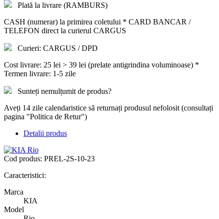
Plată la livrare (RAMBURS)
CASH (numerar) la primirea coletului * CARD BANCAR /
TELEFON direct la curierul CARGUS
Curieri: CARGUS / DPD
Cost livrare: 25 lei > 39 lei (prelate antigrindina voluminoase) *
Termen livrare: 1-5 zile
Sunteți nemulțumit de produs?
Aveți 14 zile calendaristice să returnați produsul nefolosit (consultați
pagina "Politica de Retur")
Detalii produs
Cod produs:
PREL-2S-10-23
Caracteristici:
Marca
KIA
Model
Rio