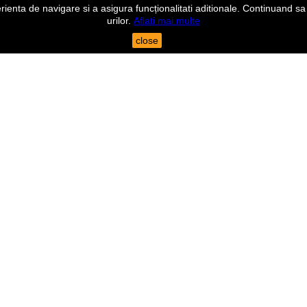
nta de navigare si a asigura funcționalitati aditionale. Continuand sa n
urilor.
Aflati mai multe
close