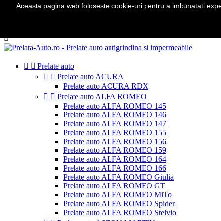
Aceasta pagina web foloseste cookie-uri pentru a imbunatati experie
Telefon:
0724 571 115

Autentificare
shopping_cart
Cos
(0)



Prelate auto


Prelate auto ACURA
Prelate auto ACURA RDX


Prelate auto ALFA ROMEO
Prelate auto ALFA ROMEO 145
Prelate auto ALFA ROMEO 146
Prelate auto ALFA ROMEO 147
Prelate auto ALFA ROMEO 155
Prelate auto ALFA ROMEO 156
Prelate auto ALFA ROMEO 159
Prelate auto ALFA ROMEO 164
Prelate auto ALFA ROMEO 166
Prelate auto ALFA ROMEO Giulia
Prelate auto ALFA ROMEO GT
Prelate auto ALFA ROMEO MiTo
Prelate auto ALFA ROMEO Spider
Prelate auto ALFA ROMEO Stelvio