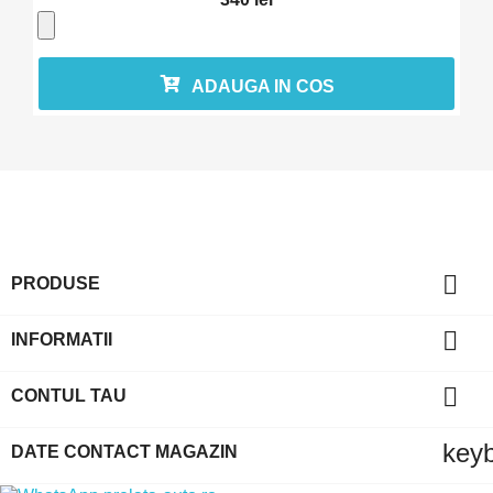
ADAUGA IN COS

PRODUSE

INFORMATII

CONTUL TAU
key
DATE CONTACT MAGAZIN