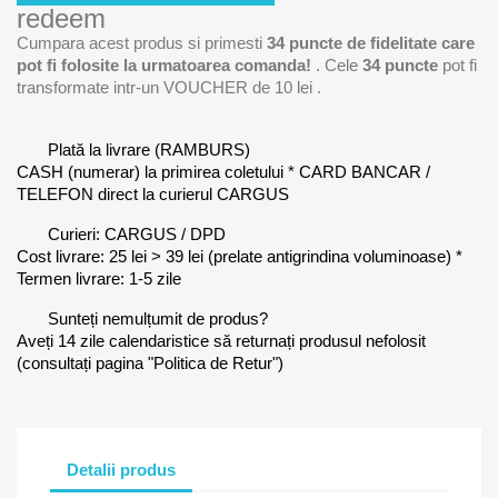
redeem
Cumpara acest produs si primesti
34
puncte de fidelitate care
pot fi folosite la urmatoarea comanda!
. Cele
34
puncte
pot fi
transformate intr-un VOUCHER de
10 lei
.
Plată la livrare (RAMBURS)
CASH (numerar) la primirea coletului * CARD BANCAR /
TELEFON direct la curierul CARGUS
Curieri: CARGUS / DPD
Cost livrare: 25 lei > 39 lei (prelate antigrindina voluminoase) *
Termen livrare: 1-5 zile
Sunteți nemulțumit de produs?
Aveți 14 zile calendaristice să returnați produsul nefolosit
(consultați pagina "Politica de Retur")
Detalii produs