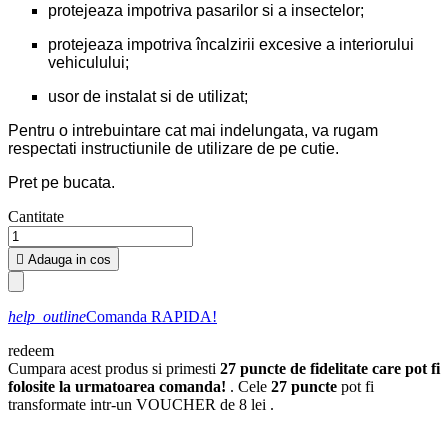
protejeaza impotriva pasarilor si a insectelor;
protejeaza impotriva încalzirii excesive a interiorului
vehiculului;
usor de instalat si de utilizat;
Pentru o intrebuintare cat mai indelungata, va rugam
respectati instructiunile de utilizare de pe cutie.
Pret pe bucata.
Cantitate

Adauga in cos
help_outline
Comanda RAPIDA!
redeem
Cumpara acest produs si primesti
27
puncte de fidelitate care pot fi
folosite la urmatoarea comanda!
. Cele
27
puncte
pot fi
transformate intr-un VOUCHER de
8 lei
.