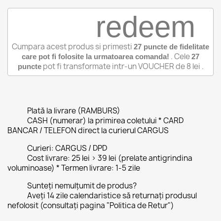
redeem
Cumpara acest produs si primesti
27
puncte de fidelitate
. Cele
care pot fi folosite la urmatoarea comanda!
27
pot fi transformate intr-un VOUCHER de
8 lei
.
puncte
Plată la livrare (RAMBURS)
CASH (numerar) la primirea coletului * CARD
BANCAR / TELEFON direct la curierul CARGUS
Curieri: CARGUS / DPD
Cost livrare: 25 lei > 39 lei (prelate antigrindina
voluminoase) * Termen livrare: 1-5 zile
Sunteți nemulțumit de produs?
Aveți 14 zile calendaristice să returnați produsul
nefolosit (consultați pagina "Politica de Retur")