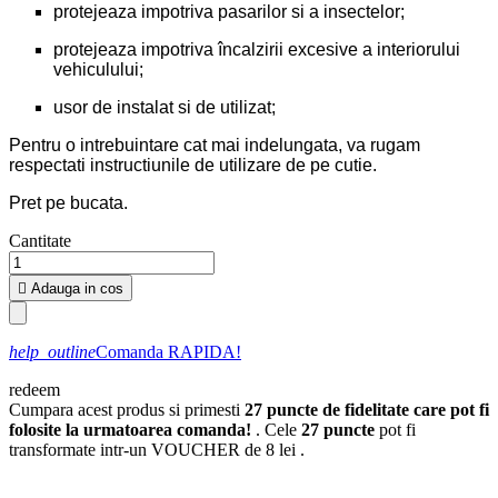
protejeaza impotriva pasarilor si a insectelor;
protejeaza impotriva încalzirii excesive a interiorului
vehiculului;
usor de instalat si de utilizat;
Pentru o intrebuintare cat mai indelungata, va rugam
respectati instructiunile de utilizare de pe cutie.
Pret pe bucata.
Cantitate

Adauga in cos
help_outline
Comanda RAPIDA!
redeem
Cumpara acest produs si primesti
27
puncte de fidelitate care pot fi
folosite la urmatoarea comanda!
. Cele
27
puncte
pot fi
transformate intr-un VOUCHER de
8 lei
.