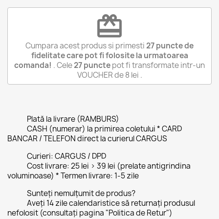
redeem
Cumpara acest produs si primesti
27
puncte de
fidelitate care pot fi folosite la urmatoarea
comanda!
. Cele
27
puncte
pot fi transformate intr-un
VOUCHER de
8 lei
.
Plată la livrare (RAMBURS)
CASH (numerar) la primirea coletului * CARD
BANCAR / TELEFON direct la curierul CARGUS
Curieri: CARGUS / DPD
Cost livrare: 25 lei > 39 lei (prelate antigrindina
voluminoase) * Termen livrare: 1-5 zile
Sunteți nemulțumit de produs?
Aveți 14 zile calendaristice să returnați produsul
nefolosit (consultați pagina "Politica de Retur")