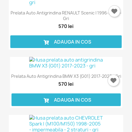
Prelata Auto Antigrindina RENAULT Scenic I 1996-2003 -
Gri
570 lei
ADAUGA IN COS
×
Intra in cont
Prelata Auto Antigrindina BMW X3 (G01) 2017-2023 - Gri
570 lei
Trebuie sa fi logat in contul de client pentru a salva
produse in Lista de Favorite.
ADAUGA IN COS
Anuleaza
Intra in cont