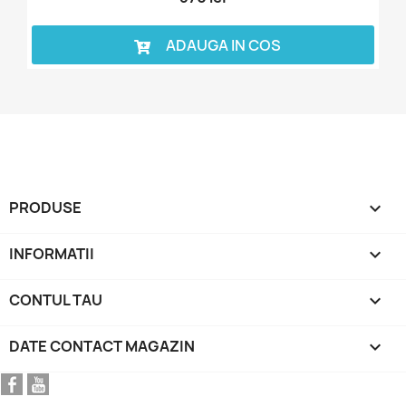
ADAUGA IN COS
PRODUSE

INFORMATII

CONTUL TAU

DATE CONTACT MAGAZIN
keyboard_arrow_down