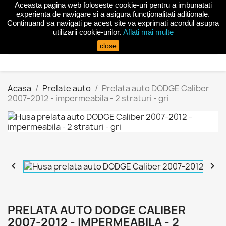
Aceasta pagina web foloseste cookie-uri pentru a imbunatati
shopping_cart


(0)
experienta de navigare si a asigura funcționalitati aditionale.
Continuand sa navigati pe acest site va exprimati acordul asupra
utilizarii cookie-urilor.
Aflati mai multe
search
close
Acasa
Prelate auto
Prelata auto DODGE Caliber
2007-2012 - impermeabila - 2 straturi - gri


PRELATA AUTO DODGE CALIBER
2007-2012 - IMPERMEABILA - 2