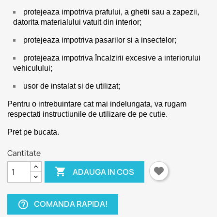
protejeaza impotriva prafului, a ghetii sau a zapezii,
datorita materialului vatuit din interior;
protejeaza impotriva pasarilor si a insectelor;
protejeaza impotriva încalzirii excesive a interiorului
vehiculului;
usor de instalat si de utilizat;
Pentru o intrebuintare cat mai indelungata, va rugam
respectati instructiunile de utilizare de pe cutie.
Pret pe bucata.
Cantitate

ADAUGA IN COS
COMANDA RAPIDA!
help_outline