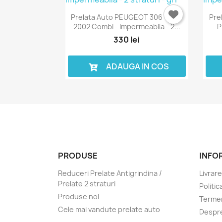
Prelata Auto PEUGEOT 306 1993-
Pre
2002 Combi - Impermeabila - 2...
P
330 lei
ADAUGA IN COS
PRODUSE
INFO
Reduceri Prelate Antigrindina /
Livrare
Prelate 2 straturi
Politic
Produse noi
Termen
Cele mai vandute prelate auto
Despre