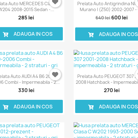
lata Auto MERCEDES Clasa C
Prelata Auto Antigrindina NI
W204 2008-2015 Sedan -...
Murano I (Z50) 2002-2007 - 
285 lei
600 lei
640 lei
ADAUGA IN COS
ADAUGA IN CO
elata Auto AUDI A4 B6 2000-
Prelata Auto PEUGEOT 307 2
6 Combi - Impermeabila - 2...
2008 Hatchback - Impermeabila
330 lei
270 lei
ADAUGA IN COS
ADAUGA IN CO