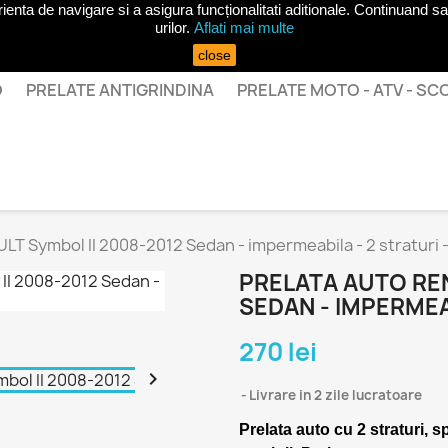
ta de navigare si a asigura funcționalitati aditionale. Continuand sa 
urilor.
Aflati mai multe
close
O
PRELATE ANTIGRINDINA
PRELATE MOTO - ATV - S
LT Symbol II 2008-2012 Sedan - impermeabila - 2 straturi -
PRELATA AUTO REN
SEDAN - IMPERMEAB
270 lei

Livrare in 2 zile lucratoare
Prelata auto cu 2 straturi, s