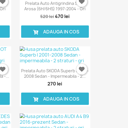
SSAN
Prelata Auto Antigrindina SEAT
Gri
Arosa (6H/6HS) 1997-2004 - Gri
470 lei
520 lei
S
ADAUGA IN COS
001-
Prelata Auto SKODA Superb I 2001-
 -...
2008 Sedan - Impermeabila - 2...
270 lei
S
ADAUGA IN COS