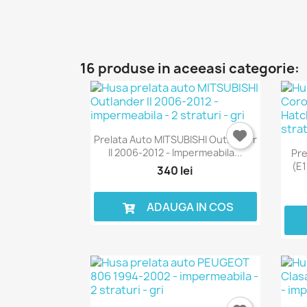
16 produse in aceeasi categorie:
Prelata Auto MITSUBISHI Outlander
II 2006-2012 - Impermeabila...
Pre
(E1
340 lei
ADAUGA IN COS