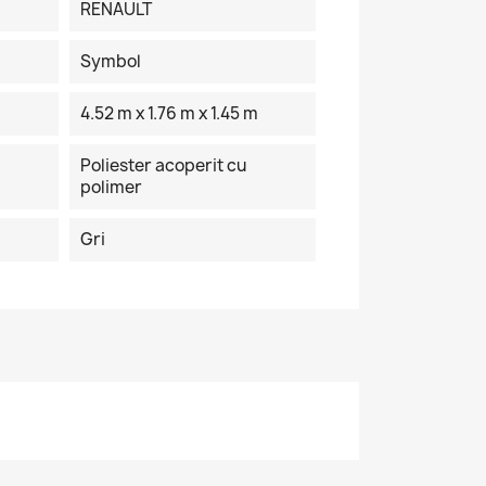
RENAULT
Symbol
4.52 m x 1.76 m x 1.45 m
Poliester acoperit cu
polimer
Gri
×
de