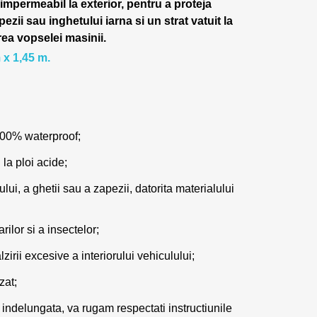
 impermeabil la exterior, pentru a proteja
pezii sau inghetului iarna si un strat vatuit la
rea vopselei masinii.
 x 1,45 m.
100% waterproof;
 la ploi acide;
lui, a ghetii sau a zapezii, datorita materialului
ilor si a insectelor;
zirii excesive a interiorului vehiculului;
zat;
 indelungata, va rugam respectati instructiunile