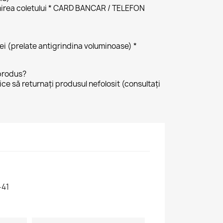
irea coletului * CARD BANCAR / TELEFON
 lei (prelate antigrindina voluminoase) *
produs?
tice să returnați produsul nefolosit (consultați
-41