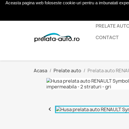
Aceasta pagina web foloseste cookie-uri pentru a imbunatati experien
Telefon:
0724 571 115
PRELATE AUT
CONTACT
Acasa
Prelate auto
Prelata auto RENAU
