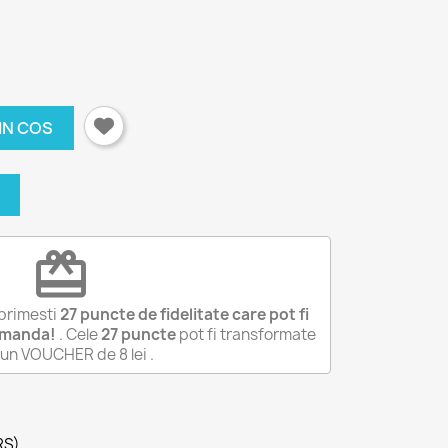
IN COS
redeem
primesti
27
puncte de fidelitate care pot fi
omanda!
. Cele
27
puncte
pot fi transformate
r-un VOUCHER de
8 lei
.
RS)