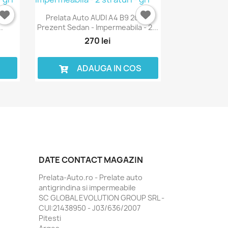
sa C
Prelata Auto AUDI A4 B9 2016-
.
Prezent Sedan - Impermeabila - 2...
270 lei
S
ADAUGA IN COS
DATE CONTACT MAGAZIN
Prelata-Auto.ro - Prelate auto
antigrindina si impermeabile
SC GLOBAL EVOLUTION GROUP SRL -
CUI:21438950 - J03/636/2007
Pitesti