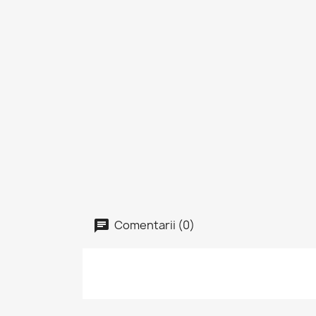
Comentarii (0)
I
Tre
Fav