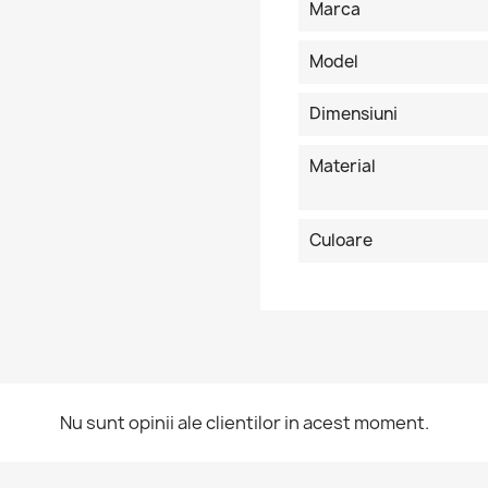
Marca
Model
Dimensiuni
Material
Culoare
ntra in cont
Nu sunt opinii ale clientilor in acest moment.
buie sa fi logat in contul de client pentru a salva produse in Lista 
orite.