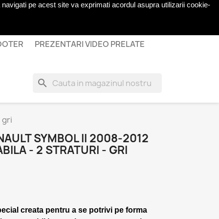
navigati pe acest site va exprimati acordul asupra utilizarii cookie-
shopping_cart

Cos
(0)
Autentificare
COOTER
PREZENTARI VIDEO PRELATE
search
 gri
AULT SYMBOL II 2008-2012
ILA - 2 STRATURI - GRI
pecial creata pentru a se potrivi pe forma