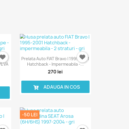
145
Prelata Auto FIAT Bravo I 1995-2001
PEVA
Hatchback - Impermeabila -...
270 lei
ADAUGA IN COS
S
-50 LEI