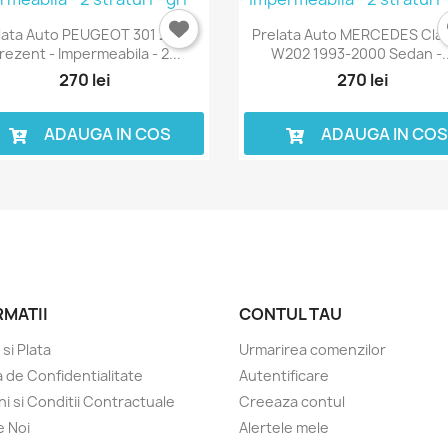
lata Auto PEUGEOT 301 2012-
Prelata Auto MERCEDES Cla
rezent - Impermeabila - 2...
W202 1993-2000 Sedan -..
270 lei
270 lei
ADAUGA IN COS
ADAUGA IN CO
RMATII
CONTUL TAU
 si Plata
Urmarirea comenzilor
a de Confidentialitate
Autentificare
i si Conditii Contractuale
Creeaza contul
 Noi
Alertele mele