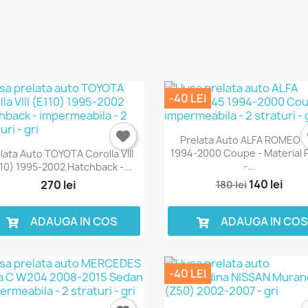
Anuleaza
Intra in cont
-40 LEI
Prelata Auto ALFA ROMEO 
1994-2000 Coupe - Material 
lata Auto TOYOTA Corolla VIII
-...
10) 1995-2002 Hatchback -...
140 lei
270 lei
180 lei
ADAUGA IN COS
ADAUGA IN CO
-40 LEI