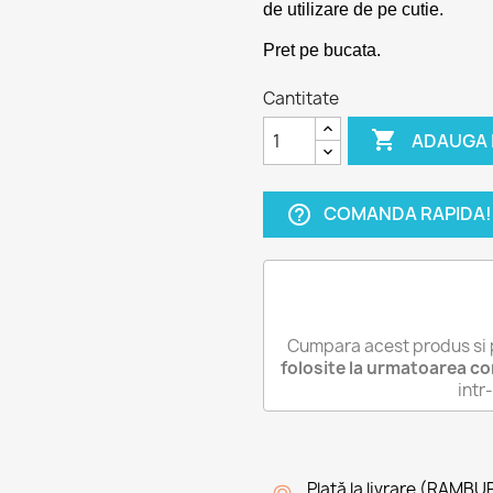
de utilizare de pe cutie.
Pret pe bucata.
Cantitate

ADAUGA 
COMANDA RAPIDA!
help_outline
Cumpara acest produs si 
folosite la urmatoarea c
int
Plată la livrare (RAMBU