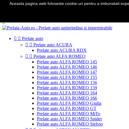
Aceasta pagina web foloseste cookie-uri pentru a imbunatati experie
Telefon:
0724 571 115

Autentificare
shopping_cart
Cos
(0)



Prelate auto


Prelate auto ACURA
Prelate auto ACURA RDX


Prelate auto ALFA ROMEO
Prelate auto ALFA ROMEO 145
Prelate auto ALFA ROMEO 146
Prelate auto ALFA ROMEO 147
Prelate auto ALFA ROMEO 155
Prelate auto ALFA ROMEO 156
Prelate auto ALFA ROMEO 159
Prelate auto ALFA ROMEO 164
Prelate auto ALFA ROMEO 166
Prelate auto ALFA ROMEO Giulia
Prelate auto ALFA ROMEO GT
Prelate auto ALFA ROMEO MiTo
Prelate auto ALFA ROMEO Spider
Prelate auto ALFA ROMEO Stelvio