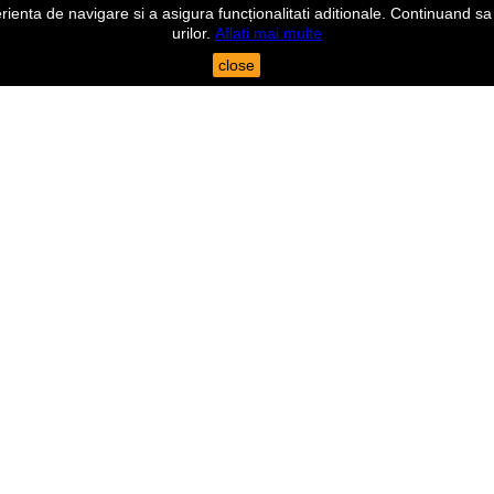
nta de navigare si a asigura funcționalitati aditionale. Continuand sa n
urilor.
Aflati mai multe
close