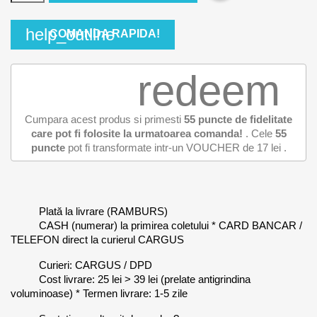
help_outline
COMANDA RAPIDA!
redeem
Cumpara acest produs si primesti
55
puncte de fidelitate
care pot fi folosite la urmatoarea comanda!
. Cele
55
puncte
pot fi transformate intr-un VOUCHER de
17 lei
.
Plată la livrare (RAMBURS)
CASH (numerar) la primirea coletului * CARD BANCAR /
TELEFON direct la curierul CARGUS
Curieri: CARGUS / DPD
Cost livrare: 25 lei > 39 lei (prelate antigrindina
voluminoase) * Termen livrare: 1-5 zile