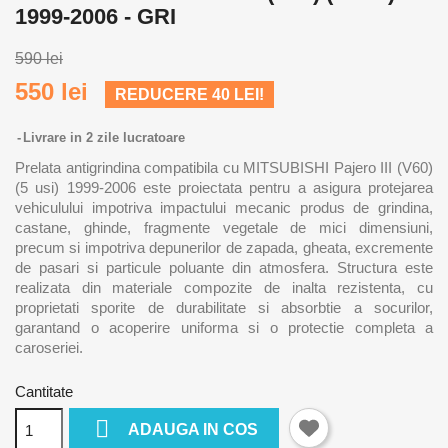
1999-2006 - GRI
590 lei
550 lei
REDUCERE 40 LEI!
Livrare in 2 zile lucratoare
Prelata antigrindina compatibila cu MITSUBISHI Pajero III (V60)
(5 usi) 1999-2006 este proiectata pentru a asigura protejarea
vehiculului impotriva impactului mecanic produs de grindina,
castane, ghinde, fragmente vegetale de mici dimensiuni,
precum si impotriva depunerilor de zapada, gheata, excremente
de pasari si particule poluante din atmosfera. Structura este
realizata din materiale compozite de inalta rezistenta, cu
proprietati sporite de durabilitate si absorbtie a socurilor,
garantand o acoperire uniforma si o protectie completa a
caroseriei.
Cantitate

ADAUGA IN COS