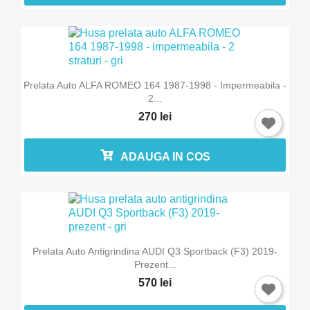
Prelata Auto ALFA ROMEO 164 1987-1998 - Impermeabila -
2...
270 lei
ADAUGA IN COS
×
Intra in cont
Trebuie sa fi logat in contul de client pentru a salva
produse in Lista de Favorite.
Prelata Auto Antigrindina AUDI Q3 Sportback (F3) 2019-
Prezent...
570 lei
Anuleaza
Intra in cont