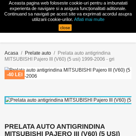
Aceasta pagina web foloseste cookie-uri pentru a imbunatati

experienta de navigare si a asigura funcționalitati aditionale.
Continuand sa navigati pe acest site va exprimati acordul asupra
utilizarii cookie-urilor.
Aflati mai multe
search
close
Acasa
Prelate auto
Prelata auto antigrindina
MITSUBISHI Pajero III (V60) (5 usi) 1999-2006 - gri
-40 LEI
PRELATA AUTO ANTIGRINDINA
MITSUBISHI PAJERO III (V60) (5 USI)