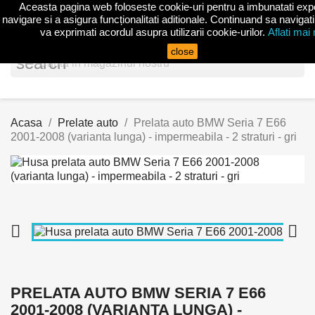
Aceasta pagina web foloseste cookie-uri pentru a imbunatati exp
shopp


(0)
navigare si a asigura funcționalitati aditionale. Continuand sa navigati
va exprimati acordul asupra utilizarii cookie-urilor.
Aflati mai
close
search
Acasa
Prelate auto
Prelata auto BMW Seria 7 E66
2001-2008 (varianta lunga) - impermeabila - 2 straturi - gri


PRELATA AUTO BMW SERIA 7 E66
2001-2008 (VARIANTA LUNGA) -