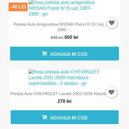
-40 LEI
Intra in cont
Trebuie sa fi logat in contul de client pentru a salva produse in L
Prelata Auto Antigrindina NISSAN Patrol IV (5 Usi) 1987-
Favorite.
1995 -...
600 lei
640 lei
ADAUGA IN COS
Anuleaza
Intra in 
Prelata Auto CHEVROLET Lacetti 2002-2009 Hatchback -...
270 lei
ADAUGA IN COS