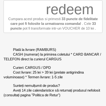
redeem
Cumpara acest produs si primesti
33
puncte de fidelitate
care pot fi folosite la urmatoarea comanda!
. Cele
33
puncte
pot fi transformate intr-un VOUCHER de
10 lei
.
Plată la livrare (RAMBURS)
CASH (numerar) la primirea coletului * CARD BANCAR /
TELEFON direct la curierul CARGUS
Curieri: CARGUS / DPD
Cost livrare: 25 lei > 39 lei (prelate antigrindina
voluminoase) * Termen livrare: 1-5 zile
Sunteți nemulțumit de produs?
Aveți 14 zile calendaristice să returnați produsul nefolosit
(consultați pagina "Politica de Retur")